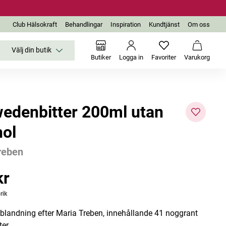
Club Hälsokraft
Behandlingar
Inspiration
Kundtjänst
Om oss
Välj din butik
Inga favoriter än
Varukor
Butiker
Logga in
Favoriter
Varukorg
edenbitter 200ml utan
hol
reben
kr
r
rik
rtblandning efter Maria Treben, innehållande 41 noggrant
ter.