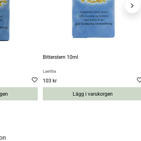
Bitterstern 10ml
Laetitia
Pris
103 kr
:
103 kr
rgen
Lägg i varukorgen
on