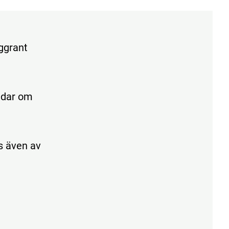
oggrant
edar om
s även av