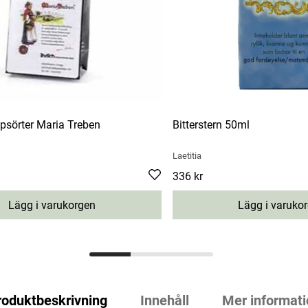
psörter Maria Treben
Bitterstern 50ml
Laetitia
Pris
336 kr
:
336 kr
Lägg i varukorgen
Lägg i varuko
roduktbeskrivning
Innehåll
Mer informati