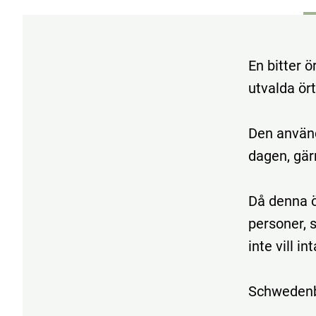
En bitter 
utvalda ört
Den använ
dagen, gär
Då denna ö
personer, 
inte vill i
Schwedenbi