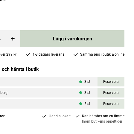
+
Lägg i varukorgen
Premium B-komplex 90 kapslar
 över 299 kr
1-3 dagars leverans
Samma pris i butik & online
Better You
 och hämta i butik
Pris
188 kr
:
188 kr
3
st
Reservera
rgen
Lägg i varukorgen
nberg
3
st
Reservera
5
st
Reservera
ker
Handla lokalt
Kan hämtas om en timme
Inom butikens öppettider