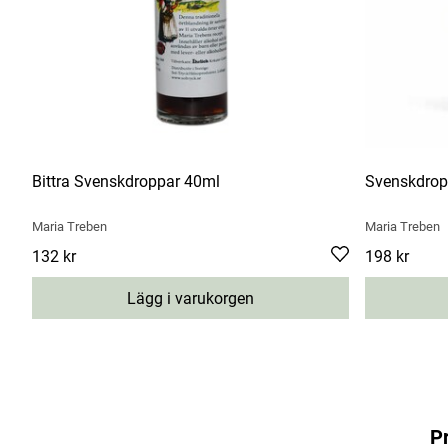
Bittra Svenskdroppar 40ml
Svenskdrop
Maria Treben
Maria Treben
Pris
132 kr
:
132 kr
Pris
198 kr
:
198 kr
Lägg i varukorgen
P