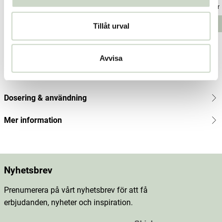
Pris
229 kr
:
229 kr
Pris
85 kr
:
85 kr
Pris
279 kr
:
279
Lägg i varukorgen
Lägg i varukorgen
Tillåt urval
kr
Produktbeskrivning
Avvisa
Innehåll
Dosering & användning
Mer information
Nyhetsbrev
Prenumerera på vårt nyhetsbrev för att få
erbjudanden, nyheter och inspiration.