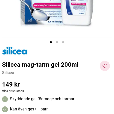
Dafi
Membrasin
Silicea
161 kr
179 kr
567 kr
236 kr
Current price
:
161 kr
Previous price
Pris
:
567 kr
:
179 kr
Pris
:
236
Lägg i varukorgen
Lägg i varukorgen
kr
Silicea mag-tarm gel 200ml
Silicea
Pris
149 kr
:
149 kr
Visa prishistorik
Skyddande gel för mage och tarmar
Kan även ges till barn