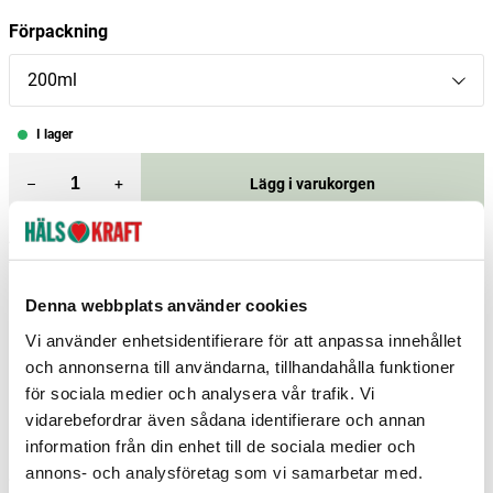
Förpackning
200ml
I lager
–
+
Lägg i varukorgen
Fri frakt över 299 kr
1-3 dagars leverans
Samma pris i butik & online
Denna webbplats använder cookies
Reservera och hämta i butik
Vi använder enhetsidentifierare för att anpassa innehållet
Boden
3
st
Reservera
och annonserna till användarna, tillhandahålla funktioner
för sociala medier och analysera vår trafik. Vi
Borås
2
st
Reservera
vidarebefordrar även sådana identifierare och annan
Falköping
1
st
Reservera
information från din enhet till de sociala medier och
annons- och analysföretag som vi samarbetar med.
Fler butiker
Kan hämtas om en timme