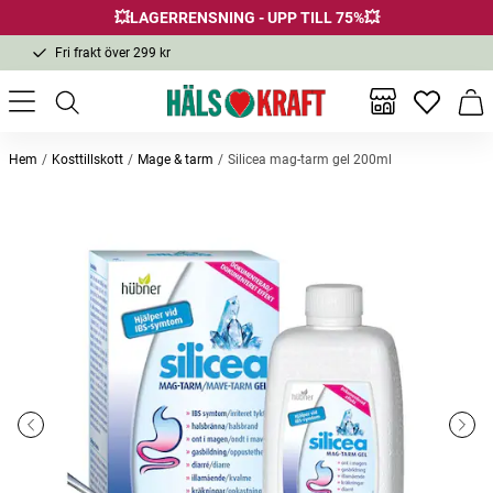
💥LAGERRENSNING - UPP TILL 75%💥
Fri frakt över 299 kr
1-3 dagars leverans
Samma pris i butik & online
Inga favor
Varu
Fri frakt över 299 kr
Hem
Kosttillskott
Mage & tarm
Silicea mag-tarm gel 200ml
Andra köpte också
-10%
Bästsäljare
Filterpatroner 3-pack
Membrasin 180 kapslar
Origina