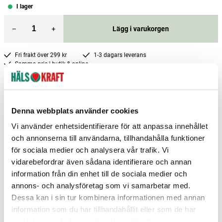
I lager
–
+
Lägg i varukorgen
Fri frakt över 299 kr
1-3 dagars leverans
Samma pris i butik & online
Reservera och hämta i butik
Arvika
3
st
Reservera
Denna webbplats använder cookies
Boden
3
st
Reservera
Vi använder enhetsidentifierare för att anpassa innehållet
och annonserna till användarna, tillhandahålla funktioner
Borlänge
3
st
Reservera
för sociala medier och analysera vår trafik. Vi
vidarebefordrar även sådana identifierare och annan
Fler butiker
Kan hämtas om en timme
Inom butikens öppettider
information från din enhet till de sociala medier och
annons- och analysföretag som vi samarbetar med.
Dessa kan i sin tur kombinera informationen med annan
information som du har tillhandahållit eller som de har
samlat in när du har använt deras tjänster.