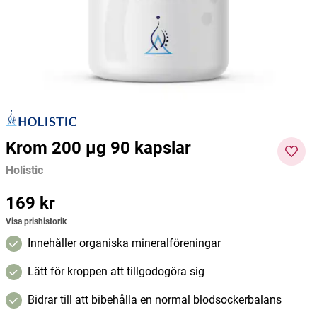
Holistic
MedicineGarden
Purene
150 kr
217 kr
217 kr
Pris
:
150 kr
Pris
:
217 kr
Pris
:
217
Lägg i varukorgen
Lägg i varukorgen
kr
Krom 200 µg 90 kapslar
Holistic
Pris
169 kr
:
169 kr
Visa prishistorik
Innehåller organiska mineralföreningar
Lätt för kroppen att tillgodogöra sig
Bidrar till att bibehålla en normal blodsockerbalans