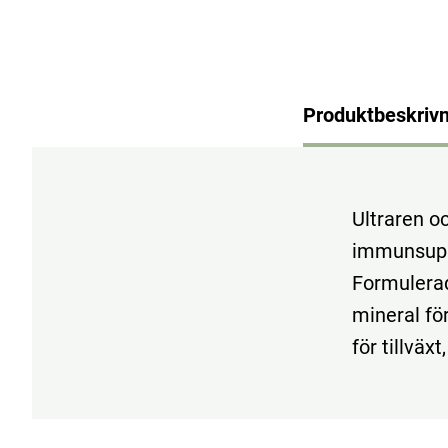
Produktbeskrivn
Ultraren o
immunsuppo
Formulerad
mineral fö
för tillväx