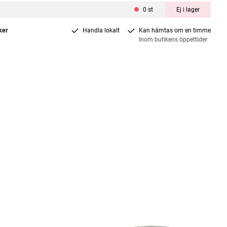
0
st
Ej i lager
ker
Handla lokalt
Kan hämtas om en timme
Inom butikens öppettider