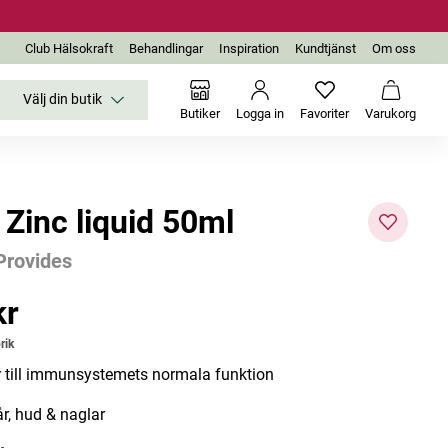
Club Hälsokraft
Behandlingar
Inspiration
Kundtjänst
Om oss
Välj din butik
Inga favoriter än
Varukor
Butiker
Logga in
Favoriter
Varukorg
 Zinc liquid 50ml
Provides
-25%
kr
r
rik
r till immunsystemets normala funktion
år, hud & naglar