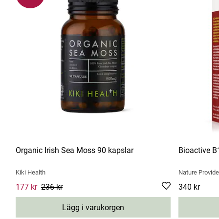
Organic Irish Sea Moss 90 kapslar
Bioactive 
Kiki Health
Nature Provid
Current price
177 kr
236 kr
:
177 kr
Previous price
:
236 kr
Pris
340 kr
:
340 kr
Lägg i varukorgen