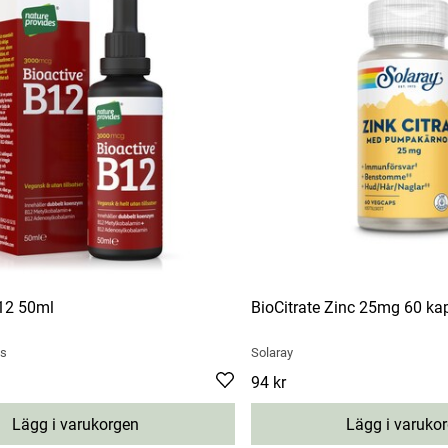
B12 50ml
BioCitrate Zinc 25mg 60 ka
es
Solaray
Pris
94 kr
:
94 kr
Lägg i varukorgen
Lägg i varuko