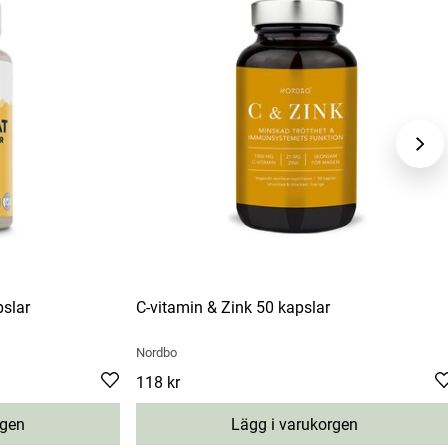
pslar
C-vitamin & Zink 50 kapslar
Nordbo
Pris
118 kr
:
118 kr
rgen
Lägg i varukorgen