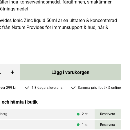
åller inga konserveringsmedel, färgämnen, smakämnen
 sötningsmedel
vides Ionic Zinc liquid 50ml är en ultraren & koncentrerad
k från Nature Provides för immunsupport & hud, hår &
Ionic Magnesium 50ml
Kiki Health
+
Current price
191 kr
255 kr
:
191 kr
Previous price
:
255 kr
Lägg i varukorgen
rgen
Lägg i varukorgen
 över 299 kr
1-3 dagars leverans
Samma pris i butik & online
 och hämta i butik
nberg
2
st
Reservera
1
st
Reservera