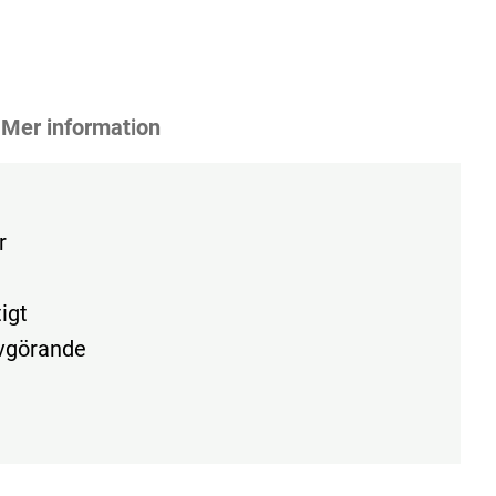
Mer information
r
igt
avgörande