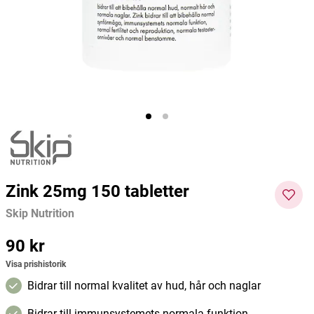
Great Earth
Better You
Medici
150 kr
217 kr
217 kr
Pris
:
150 kr
Pris
:
217 kr
Pris
:
217
Lägg i varukorgen
Lägg i varukorgen
kr
Zink 25mg 150 tabletter
Skip Nutrition
Pris
90 kr
:
90 kr
Visa prishistorik
Bidrar till normal kvalitet av hud, hår och naglar
Bidrar till immunsystemets normala funktion