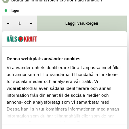
I lager
–
+
Lägg i varukorgen
Fri frakt över 299 kr
1-3 dagars leverans
Samma pris i butik & online
Reservera och hämta i butik
Denna webbplats använder cookies
Vi använder enhetsidentifierare för att anpassa innehållet
Gävle
6
st
Reservera
och annonserna till användarna, tillhandahålla funktioner
Hudiksvall
3
st
Reservera
för sociala medier och analysera vår trafik. Vi
vidarebefordrar även sådana identifierare och annan
Malmö
1
st
Reservera
information från din enhet till de sociala medier och
Fler butiker
Kan hämtas om en timme
annons- och analysföretag som vi samarbetar med.
Inom butikens öppettider
Dessa kan i sin tur kombinera informationen med annan
information som du har tillhandahållit eller som de har
samlat in när du har använt deras tjänster.
Relaterade produkter