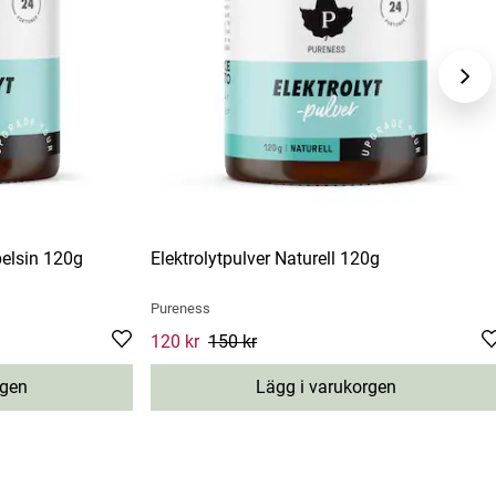
pelsin 120g
Elektrolytpulver Naturell 120g
Pureness
s price
:
150 kr
Current price
120 kr
150 kr
:
120 kr
Previous price
:
150 kr
rgen
Lägg i varukorgen