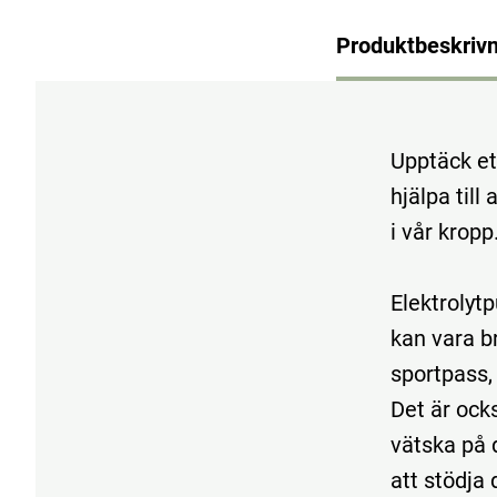
Produktbeskrivn
Upptäck et
hjälpa til
i vår kropp
Elektrolytp
kan vara b
sportpass,
Det är ock
vätska på 
att stödja