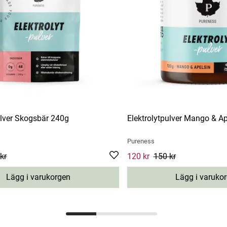
ulver Skogsbär 240g
Elektrolytpulver Mango & A
Pureness
e
kr
:
204 kr
Previous price
:
255 kr
Current price
120 kr
150 kr
:
120 kr
Previou
Lägg i varukorgen
Lägg i varuko