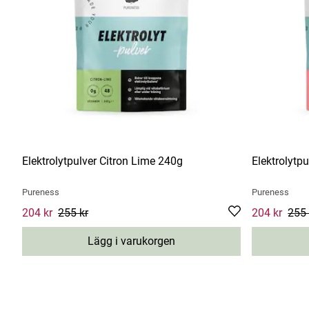
Elektrolytpulver Citron Lime 240g
Elektrolytp
Pureness
Pureness
Current price
204 kr
255 kr
:
204 kr
Previous price
:
255 kr
Current pric
204 kr
255 
Lägg i varukorgen