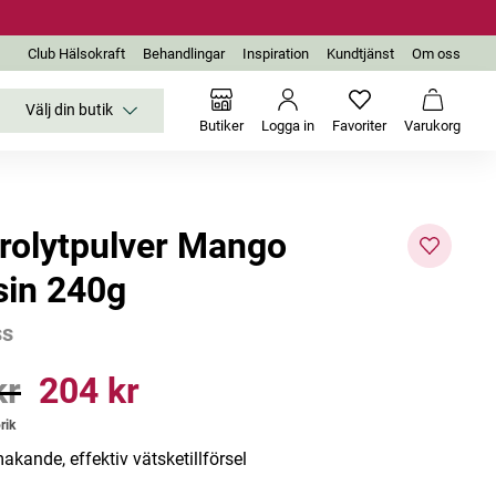
Club Hälsokraft
Behandlingar
Inspiration
Kundtjänst
Om oss
Välj din butik
Inga favoriter än
Varukor
Butiker
Logga in
Favoriter
Varukorg
trolytpulver Mango
sin 240g
ss
kr
204 kr
r
Pris
:
204 kr
rik
akande, effektiv vätsketillförsel