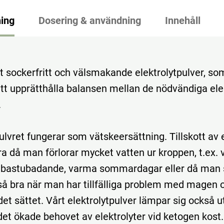
ing
Dosering & användning
Innehåll
t sockerfritt och välsmakande elektrolytpulver, so
l att upprätthålla balansen mellan de nödvändiga ele
.
ulvret fungerar som vätskeersättning. Tillskott av 
ra då man förlorar mycket vatten ur kroppen, t.ex. 
 bastubadande, varma sommardagar eller då man 
så bra när man har tillfälliga problem med magen 
det sättet. Vårt elektrolytpulver lämpar sig också u
 det ökade behovet av elektrolyter vid ketogen kost.