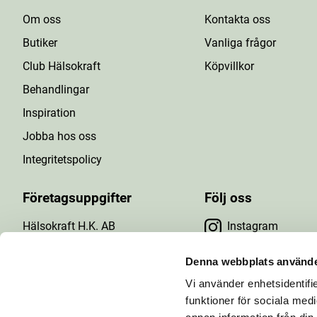
Om oss
Kontakta oss
Butiker
Vanliga frågor
Club Hälsokraft
Köpvillkor
Behandlingar
Inspiration
Jobba hos oss
Integritetspolicy
Företagsuppgifter
Följ oss
Hälsokraft H.K. AB
Instagram
Tuna Gårdsväg 24
Facebook
147 43 Tumba
Denna webbplats använde
Org.nr: 556476-5971
Vi använder enhetsidentifie
YouTube
E-post: info@halsokraft.se
funktioner för sociala medi