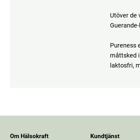
Utöver de 
Guerande-h
Pureness el
måttsked in
laktosfri, 
Om Hälsokraft
Kundtjänst