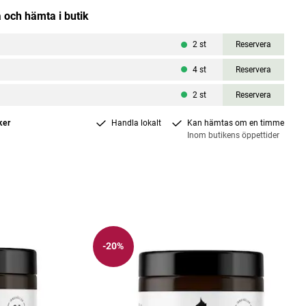
 och hämta i butik
2
st
Reservera
4
st
Reservera
2
st
Reservera
ker
Handla lokalt
Kan hämtas om en timme
Inom butikens öppettider
-20%