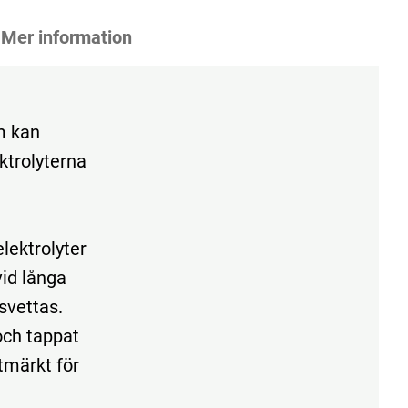
Mer information
m kan
ktrolyterna
elektrolyter
vid långa
svettas.
och tappat
tmärkt för