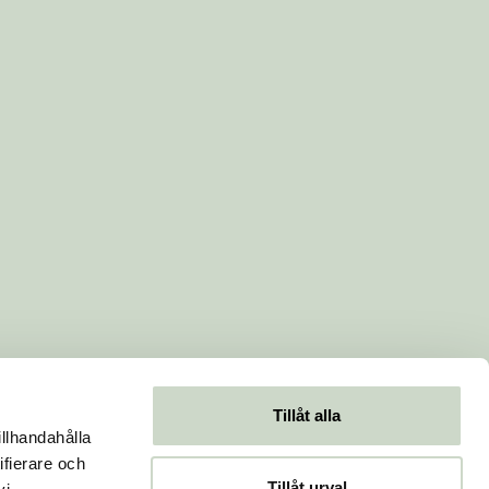
Tillåt alla
illhandahålla
ifierare och
Tillåt urval