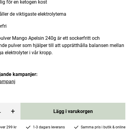
ig för en ketogen kost
ller de viktigaste elektrolyterna
rfri
pulver Mango Apelsin 240g är ett sockerfritt och
e pulver som hjälper till att upprätthålla balansen mellan
Ingefära Lime Kombucha 400ml
 elektrolyter i vår kropp.
yrabakterier
Kultures
öljande kampanjer:
Pris
33 kr
:
33 kr
ampanj
rgen
Lägg i varukorgen
+
Lägg i varukorgen
 över 299 kr
1-3 dagars leverans
Samma pris i butik & online