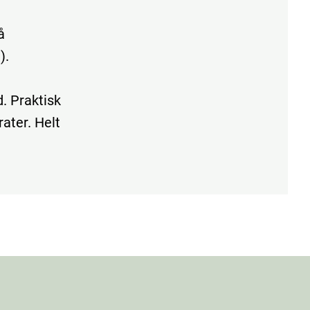
å
).
d. Praktisk
rater. Helt