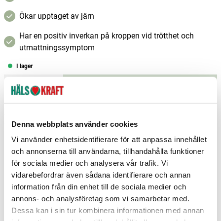
Ökar upptaget av järn
Har en positiv inverkan på kroppen vid trötthet och
utmattningssymptom
I lager
–
+
Lägg i varukorgen
Fri frakt över 299 kr
1-3 dagars leverans
Denna webbplats använder cookies
Samma pris i butik & online
Vi använder enhetsidentifierare för att anpassa innehållet
Reservera och hämta i butik
och annonserna till användarna, tillhandahålla funktioner
för sociala medier och analysera vår trafik. Vi
Arvika
7
st
Reservera
vidarebefordrar även sådana identifierare och annan
Boden
4
st
Reservera
information från din enhet till de sociala medier och
annons- och analysföretag som vi samarbetar med.
Borlänge
8
st
Reservera
Dessa kan i sin tur kombinera informationen med annan
Fler butiker
Kan hämtas om en timme