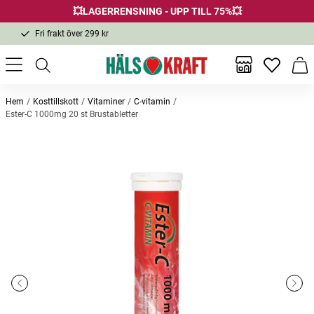
💥LAGERRENSNING - UPP TILL 75%💥
Fri frakt över 299 kr
1-3 dagars leverans
Samma pris i butik & online
Inga favor
Varu
Fri frakt över 299 kr
Hem
Kosttillskott
Vitaminer
C-vitamin
Ester-C 1000mg 20 st Brustabletter
Andra köpte också
-25%
Nyhet