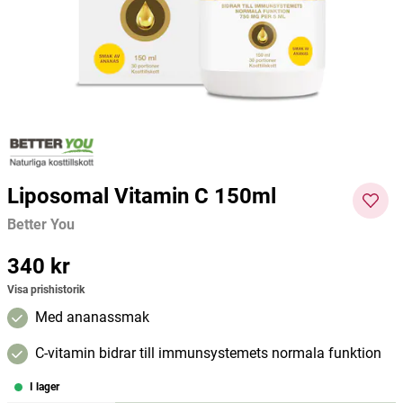
Dafi
Better You
Dafi
259 kr
255 kr
161 kr
Pris
:
259 kr
Pris
:
255 kr
Curre
nt
Lägg i varukorgen
Lägg i varukorgen
price
:
161
kr
Pre
vious
Liposomal Vitamin C 150ml
price
:
179
Better You
kr
Pris
340 kr
:
340 kr
Visa prishistorik
Med ananassmak
C-vitamin bidrar till immunsystemets normala funktion
I lager