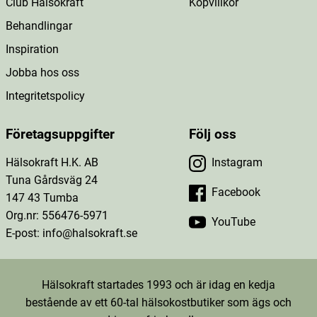
Club Hälsokraft
Köpvillkor
Behandlingar
Inspiration
Jobba hos oss
Integritetspolicy
Företagsuppgifter
Följ oss
Hälsokraft H.K. AB
Instagram
Tuna Gårdsväg 24
Facebook
147 43 Tumba
Org.nr: 556476-5971
YouTube
E-post: info@halsokraft.se
Hälsokraft startades 1993 och är idag en kedja
bestående av ett 60-tal hälsokostbutiker som ägs och