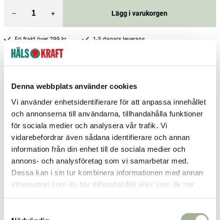
–
+
Lägg i varukorgen
Fri frakt över 299 kr
1-3 dagars leverans
Samma pris i butik & online
Reservera och hämta i butik
Denna webbplats använder cookies
Charlottenberg
5
st
Reservera
Vi använder enhetsidentifierare för att anpassa innehållet
Enköping
1
st
Reservera
och annonserna till användarna, tillhandahålla funktioner
för sociala medier och analysera vår trafik. Vi
Falköping
3
st
Reservera
vidarebefordrar även sådana identifierare och annan
Fler butiker
Kan hämtas om en timme
information från din enhet till de sociala medier och
Inom butikens öppettider
annons- och analysföretag som vi samarbetar med.
Dessa kan i sin tur kombinera informationen med annan
information som du har tillhandahållit eller som de har
Relaterade produkter
samlat in när du har använt deras tjänster.
S