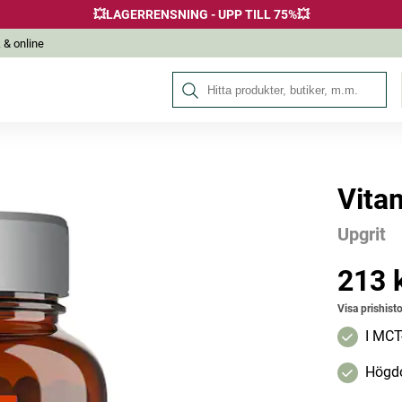
💥LAGERRENSNING - UPP TILL 75%💥
 & online
Sök på Hälsokraft
Vita
Andra köpte också
Upgrit
213 
Pris
:
213 k
Visa prishisto
I MCT
Högdo