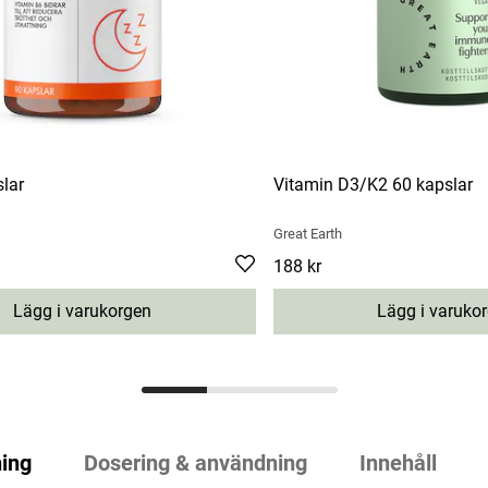
slar
Vitamin D3/K2 60 kapslar
Great Earth
Pris
188 kr
:
188 kr
Lägg i varukorgen
Lägg i varuko
ing
Dosering & användning
Innehåll