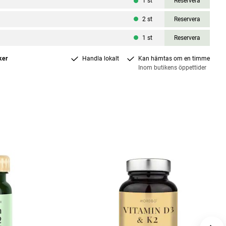
1
st
Reservera
2
st
Reservera
1
st
Reservera
ker
Handla lokalt
Kan hämtas om en timme
Inom butikens öppettider