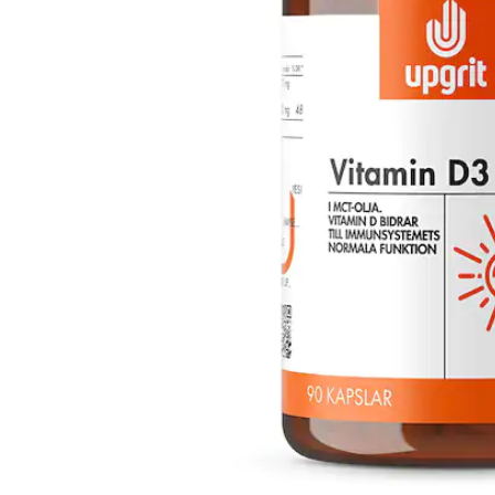
Magnesium 90 kapslar
Premium Zi
Upgrit
Better You
Pris
185 kr
:
185 kr
Pris
141 kr
:
141 kr
Lägg i varukorgen