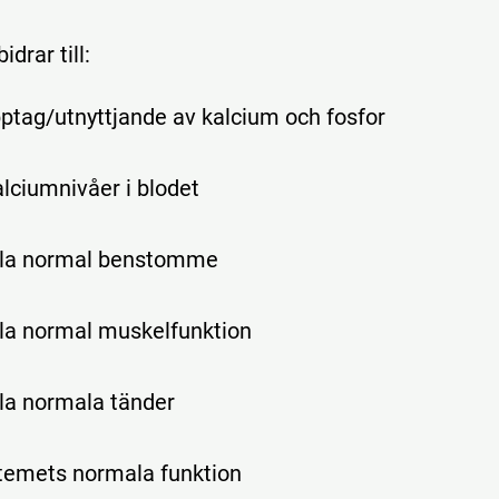
idrar till:
ptag/utnyttjande av kalcium och fosfor
lciumnivåer i blodet
ålla normal benstomme
lla normal muskelfunktion
lla normala tänder
emets normala funktion