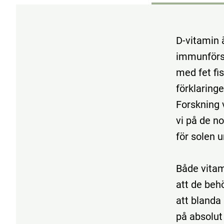
D-vitamin ä
immunförsv
med fet fis
förklaringe
Forskning v
vi på de n
för solen u
Både vitami
att de behö
att blanda 
på absolut