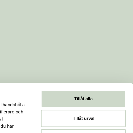
Tillåt alla
illhandahålla
ifierare och
Tillåt urval
vi
 du har