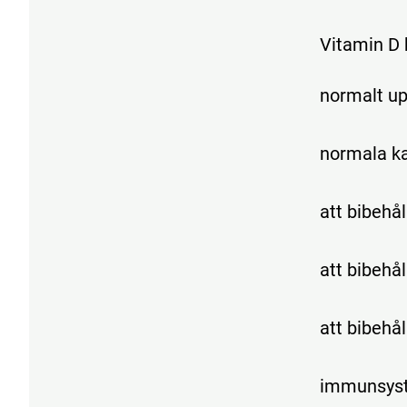
Vitamin D b
normalt up
normala ka
att bibeh
att bibehå
att bibehå
immunsyst