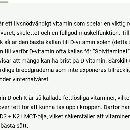
r ett livsnödvändigt vitamin som spelar en viktig ro
aret, skelettet och en fullgod muskelfunktion. T
k så är den bästa källan till D-vitamin solen (detta 
n till varför D-vitamin ofta kallas för ”Solvitaminet”
isar att många kan ha brist på D-vitamin. Särskilt 
ordliga breddgraderna som inte exponeras tillräckl
nder vinterhalvåret.
n D och K är så kallade fettlösliga vitaminer, vilke
ver fett för att kunna tas upp i kroppen. Därför har
D3 + K2 i MCT-olja, vilket säkerställer att vitamine
 bästa sätt.