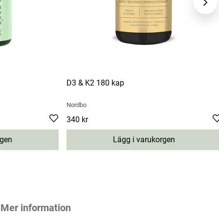
D3 & K2 180 kap
Nordbo
Pris
340 kr
:
340 kr
rgen
Lägg i varukorgen
Mer information