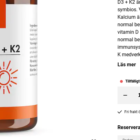
D3 + K2 ä
symbios. V
Kalcium är
normal be
vitamin D 
normal be
immunsyst
nk 100 kapslar
Magnesium 375mg 100 table
K medverka
Läs mer
Great Earth
Pris
150 kr
:
150 kr
Tillfällig
Lägg i varukorgen
Lägg i varuko
–
Fri frakt
Reservera