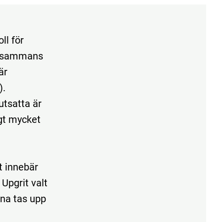
ll för
illsammans
är
).
utsatta är
igt mycket
t innebär
 Upgrit valt
rna tas upp