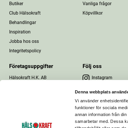
Butiker
Vanliga frågor
Club Hälsokraft
Köpvillkor
Behandlingar
Inspiration
Jobba hos oss
Integritetspolicy
Företagsuppgifter
Följ oss
Hälsokraft H.K. AB
Instagram
Tuna Gårdsväg 24
Facebook
147 43 Tumba
Denna webbplats använde
Org.nr: 556476-5971
Vi använder enhetsidentifie
YouTube
E-post: info@halsokraft.se
funktioner för sociala medi
annan information från din
samarbetar med. Dessa kan