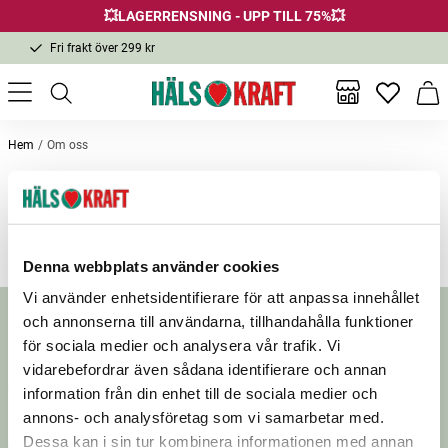
💥LAGERRENSNING - UPP TILL 75%💥
Fri frakt över 299 kr
1-3 dagars leverans
Samma pris i butik & online
Inga favor
Varu
Fri frakt över 299 kr
Hem
Om oss
Om oss
Denna webbplats använder cookies
Vi använder enhetsidentifierare för att anpassa innehållet
Nyhetsbrev
och annonserna till användarna, tillhandahålla funktioner
för sociala medier och analysera vår trafik. Vi
Prenumerera på vårt nyhetsbrev för att få
vidarebefordrar även sådana identifierare och annan
erbjudanden, nyheter och inspiration.
information från din enhet till de sociala medier och
annons- och analysföretag som vi samarbetar med.
Dessa kan i sin tur kombinera informationen med annan