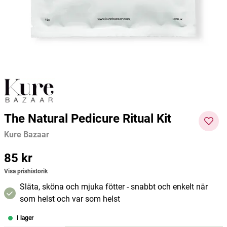
Eco Bath
Kure Bazaar
Friend
59 kr
179 kr
49 kr
Pris
:
59 kr
Pris
:
179 kr
Pris
:
49 kr
Lägg i varukorgen
Lägg i varukorgen
The Natural Pedicure Ritual Kit
Kure Bazaar
Pris
85 kr
:
85 kr
Visa prishistorik
Släta, sköna och mjuka fötter - snabbt och enkelt när
som helst och var som helst
I lager