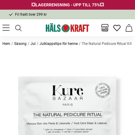
💥LAGERRENSNING - UPP TILL 75%💥
Fri frakt över 299 kr
1-3 dagars leverans
Samma pris i butik & online
Inga favor
Varu
Fri frakt över 299 kr
Hem
Säsong
Jul
Julklappstips för henne
The Natural Pedicure Ritual Kit
Andra köpte också
Badbomb Big Round Coconut
Nail Polish Amtehyst 10ml
Tvål R