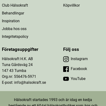
Club Hälsokraft
Köpvillkor
Behandlingar
Inspiration
Jobba hos oss
Integritetspolicy
Företagsuppgifter
Följ oss
Hälsokraft H.K. AB
Instagram
Tuna Gårdsväg 24
Facebook
147 43 Tumba
Org.nr: 556476-5971
YouTube
E-post: info@halsokraft.se
Hälsokraft startades 1993 och är idag en kedja
bestående av ett 60-tal hälsokostbutiker som ägs och