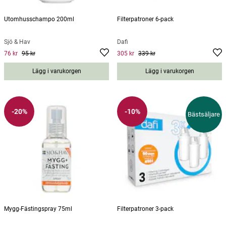
Utomhusschampo 200ml
Filterpatroner 6-pack
Sjö & Hav
Dafi
76 kr
95 kr
305 kr
339 kr
Current price
:
76 kr
Previous price
Current price
:
95 kr
:
305 kr
Previous
price
:
339 kr
Lägg i varukorgen
Lägg i varukorgen
-20%
-10%
Bästsäljare
Mygg-Fästingspray 75ml
Filterpatroner 3-pack