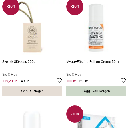
-20%
-20%
Svensk Sjökloss 200g
Mygg+Fästing Roll-on Creme 50ml
Sjö & Hav
Sjö & Hav
119,20 kr
149 kr
100 kr
125 kr
Current price
:
119,20 kr
Previous price
Current price
:
149 kr
:
100 kr
Previous
price
:
125 kr
Se butikslager
Lägg i varukorgen
-10%