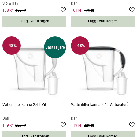
Sjö & Hav
Dafi
108 kr
135 kr
161 kr
179 kr
Current price
:
108 kr
Previous price
Current price
:
135 kr
:
161 kr
Previous
price
:
179 kr
Lägg i varukorgen
Lägg i varukorgen
-48%
-48%
Bästsäljare
Vattenfilter kanna 2,4 L Vit
Vattenfilter kanna 2,4 L Antracitgrå
Dafi
Dafi
119 kr
229 kr
119 kr
229 kr
Current price
:
119 kr
Previous price
Current price
:
229 kr
:
119 kr
Previous
price
:
229 kr
Lägg i varukorgen
Lägg i varukorgen