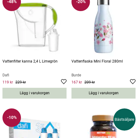
-48%
-20%
Vattenfilter kanna 2,4 L Limegrön
Vattenflaska Mini Floral 280ml
Dafi
Burde
119 kr
229 kr
167 kr
209 kr
Current price
:
119 kr
Previous price
Current price
:
229 kr
:
167 kr
Previous
price
:
209 kr
Lägg i varukorgen
Lägg i varukorgen
-10%
Bästsäljare