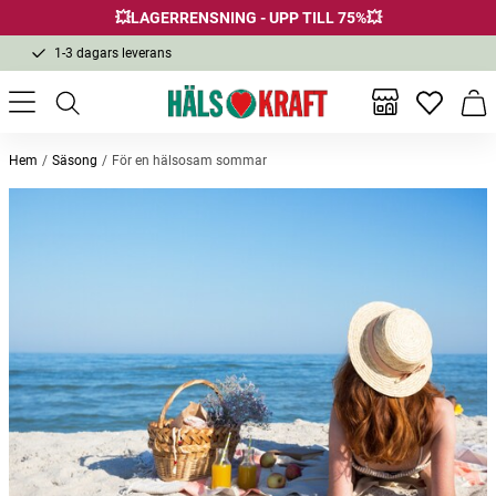
💥LAGERRENSNING - UPP TILL 75%💥
Fri frakt över 299 kr
1-3 dagars leverans
Samma pris i butik & online
Fri frakt över 299 kr
Inga favor
Varu
Hem
Säsong
För en hälsosam sommar