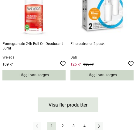
Pomegranate 24h Roll-On Deodorant
Filterpatroner 2-pack
50ml
Weleda
Dafi
109 kr
125 kr
139 kr
Pris
:
109 kr
Current price
:
125 kr
Previous
price
:
139 kr
Lägg i varukorgen
Lägg i varukorgen
Visa fler produkter
1
2
3
4