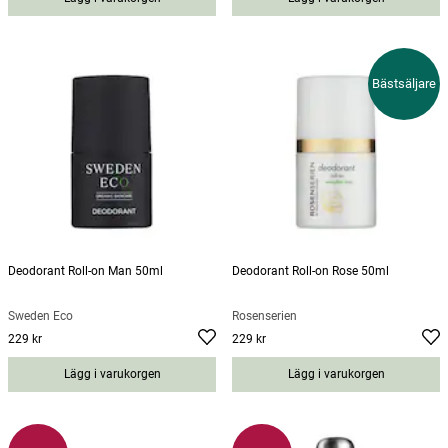
Bästsäljare
Deodorant Roll-on Man 50ml
Deodorant Roll-on Rose 50ml
Sweden Eco
Rosenserien
229 kr
229 kr
Pris
:
229 kr
Pris
:
229 kr
Lägg i varukorgen
Lägg i varukorgen