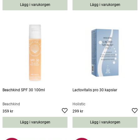
price
:
219 kr
Lägg i varukorgen
Lägg i varukorgen
Beachkind SPF 30 100ml
Lactovitalis pro 30 kapslar
Beachkind
Holistic
359 kr
299 kr
Pris
:
359 kr
Pris
:
299 kr
Lägg i varukorgen
Lägg i varukorgen