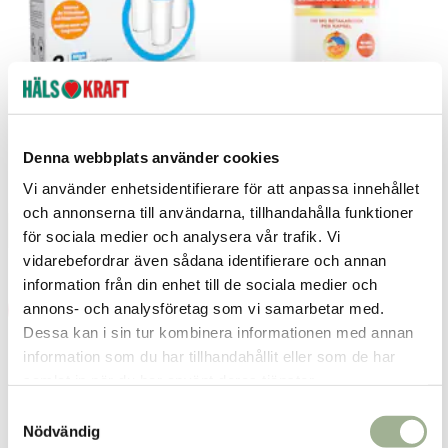
Magnesiumfilter 3-pack
Betakaroten 100mg 50 kapslar
Denna webbplats använder cookies
Dafi
Better You
Vi använder enhetsidentifierare för att anpassa innehållet
170 kr
189 kr
283 kr
Current price
:
170 kr
Previous price
Pris
:
189 kr
:
283 kr
och annonserna till användarna, tillhandahålla funktioner
Lägg i varukorgen
Lägg i varukorgen
för sociala medier och analysera vår trafik. Vi
vidarebefordrar även sådana identifierare och annan
information från din enhet till de sociala medier och
annons- och analysföretag som vi samarbetar med.
-48%
-20%
Dessa kan i sin tur kombinera informationen med annan
information som du har tillhandahållit eller som de har
samlat in när du har använt deras tjänster.
S
Nödvändig
a