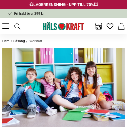
💥LAGERRENSNING - UPP TILL 75%💥
Fri frakt över 299 kr
1-3 dagars leverans
Samma pris i butik & online
Inga favor
Varu
Fri frakt över 299 kr
Hem
Säsong
Skolstart