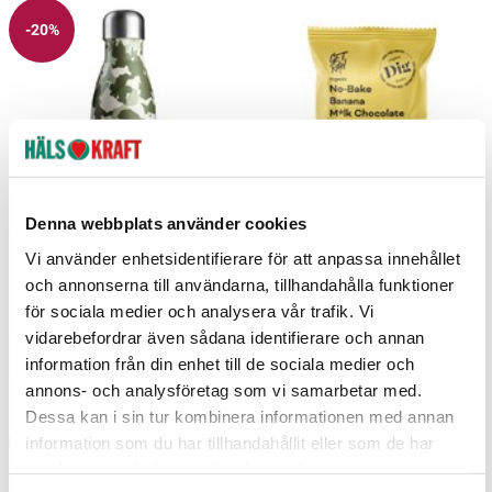
-20%
Denna webbplats använder cookies
Vattenflaska Mini Camouflage 280ml
Organic No-Bake Banana Milk
Vi använder enhetsidentifierare för att anpassa innehållet
Chocolate Crumble 35g
och annonserna till användarna, tillhandahålla funktioner
Burde
Dig
för sociala medier och analysera vår trafik. Vi
167 kr
209 kr
27 kr
Current price
:
167 kr
Previous price
Pris
:
209 kr
:
27 kr
vidarebefordrar även sådana identifierare och annan
Lägg i varukorgen
Lägg i varukorgen
information från din enhet till de sociala medier och
annons- och analysföretag som vi samarbetar med.
Dessa kan i sin tur kombinera informationen med annan
information som du har tillhandahållit eller som de har
-20%
-20%
samlat in när du har använt deras tjänster.