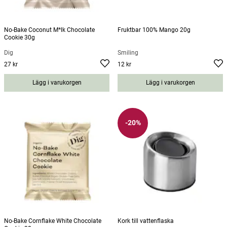
No-Bake Coconut M*lk Chocolate
Fruktbar 100% Mango 20g
Cookie 30g
Dig
Smiling
27 kr
12 kr
Pris
:
27 kr
Pris
:
12 kr
Lägg i varukorgen
Lägg i varukorgen
-20%
No-Bake Cornflake White Chocolate
Kork till vattenflaska