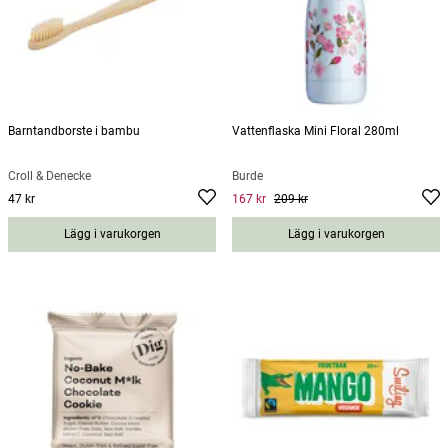
Barntandborste i bambu
Vattenflaska Mini Floral 280ml
Croll & Denecke
Burde
47 kr
167 kr
209 kr
Pris
:
47 kr
Current price
:
167 kr
Previous
price
:
209 kr
Lägg i varukorgen
Lägg i varukorgen