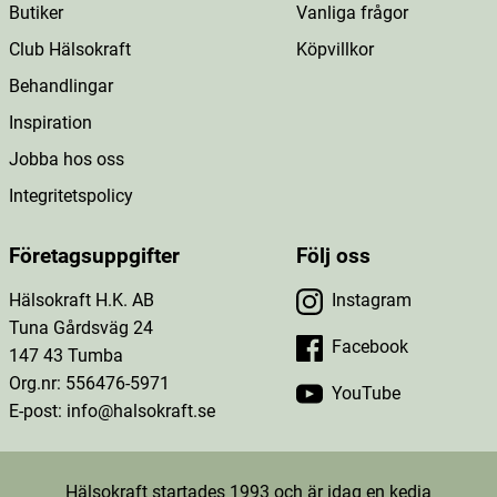
Butiker
Vanliga frågor
Club Hälsokraft
Köpvillkor
Behandlingar
Inspiration
Jobba hos oss
Integritetspolicy
Företagsuppgifter
Följ oss
Hälsokraft H.K. AB
Instagram
Tuna Gårdsväg 24
Facebook
147 43 Tumba
Org.nr: 556476-5971
YouTube
E-post: info@halsokraft.se
Hälsokraft startades 1993 och är idag en kedja