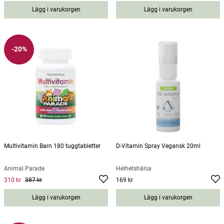
Lägg i varukorgen
Lägg i varukorgen
-20%
Multivitamin Barn 180 tuggtabletter
D-Vitamin Spray Vegansk 20ml
Animal Parade
Helhetshälsa
310 kr
387 kr
169 kr
Current price
:
310 kr
Previous price
Pris
:
387 kr
:
169 kr
Lägg i varukorgen
Lägg i varukorgen