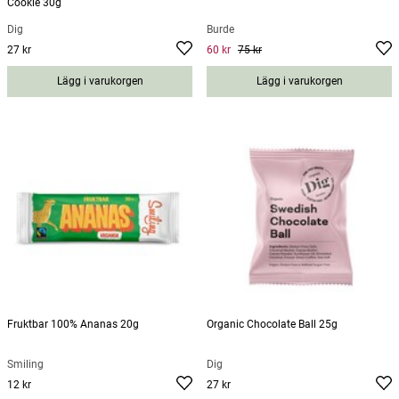
Cookie 30g
Dig
Burde
27 kr
60 kr
75 kr
Pris
:
27 kr
Current price
:
60 kr
Previous
price
:
75 kr
Lägg i varukorgen
Lägg i varukorgen
Fruktbar 100% Ananas 20g
Organic Chocolate Ball 25g
Smiling
Dig
12 kr
27 kr
Pris
:
12 kr
Pris
:
27 kr