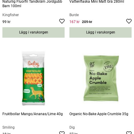
Naturlig Fluorfri Tandkräm Jordgubb
Vattenflaska Mini Matt Grå 280ml
Barn 100ml
Kingfisher
Burde
99 kr
167 kr
209 kr
Pris
:
99 kr
Current price
:
167 kr
Previous
price
:
209 kr
Lägg i varukorgen
Lägg i varukorgen
Fruktbollar Mango/Ananas/Lime 40g
Organic No-Bake Apple Crumble 35g
Smiling
Dig