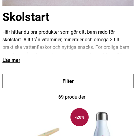
Skolstart
Här hittar du bra produkter som gör ditt barn redo för
skolstart. Allt från vitaminer, mineraler och omega-3 till
praktiska vattenflaskor och nyttiga snacks. För oroliga barn
som har svårt att sova kan vi rekommendera ett tyngdtäcke
Läs mer
som hjälper barnet att komma ner i varv och som bidrar till
minskad oro och bättre sömn.
Filter
69 produkter
-20%