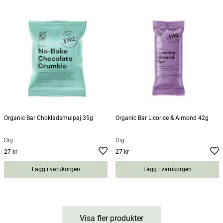
Organic Bar Chokladsmulpaj 35g
Organic Bar Licorice & Almond 42g
Dig
Dig
27 kr
27 kr
Pris
:
27 kr
Pris
:
27 kr
Lägg i varukorgen
Lägg i varukorgen
Visa fler produkter