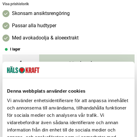
Visa prishistorik
Skonsam ansiktsrengöring
Passar alla hudtyper
Med avokadoolja & aloeextrakt
I lager
–
+
Lägg i varukorgen
Fri frakt över 299 kr
1-3 dagars leverans
Samma pris i butik & online
Denna webbplats använder cookies
Reservera och hämta i butik
Vi använder enhetsidentifierare för att anpassa innehållet
och annonserna till användarna, tillhandahålla funktioner
Arvika
2
st
Reservera
för sociala medier och analysera vår trafik. Vi
Boden
3
st
Reservera
vidarebefordrar även sådana identifierare och annan
information från din enhet till de sociala medier och
Borlänge
8
st
Reservera