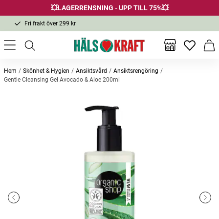
💥LAGERRENSNING - UPP TILL 75%💥
Fri frakt över 299 kr
1-3 dagars leverans
Samma pris i butik & online
Inga favor
Varu
Fri frakt över 299 kr
Hem
Skönhet & Hygien
Ansiktsvård
Ansiktsrengöring
Gentle Cleansing Gel Avocado & Aloe 200ml
Andra köpte också