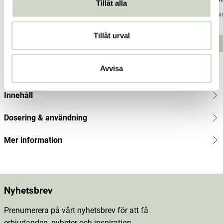
Tillåt alla
Organic Shop
Organic Shop
Organi
Pris
59 kr
:
59 kr
Pris
79 kr
:
79 kr
Pris
59 kr
:
Tillåt urval
59 kr
Lägg i varukorgen
Lägg i varukorgen
Avvisa
Produktbeskrivning
Innehåll
Dosering & användning
Mer information
Nyhetsbrev
Prenumerera på vårt nyhetsbrev för att få
erbjudanden, nyheter och inspiration.