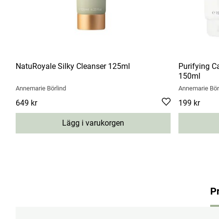
NatuRoyale Silky Cleanser 125ml
Purifying C
150ml
Annemarie Börlind
Annemarie Bör
Pris
649 kr
:
649 kr
Pris
199 kr
:
199 kr
Lägg i varukorgen
P