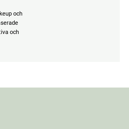
akeup och
aserade
tiva och