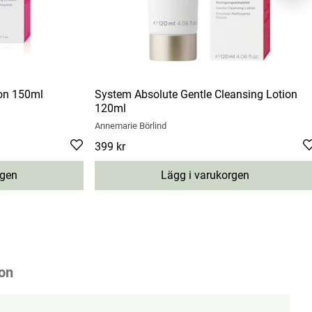
ion 150ml
System Absolute Gentle Cleansing Lotion
120ml
Annemarie Börlind
Pris
399 kr
:
399 kr
rgen
Lägg i varukorgen
on