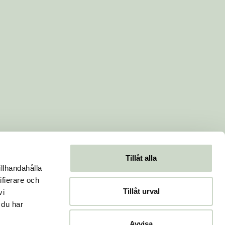
Tillåt alla
illhandahålla
ifierare och
Tillåt urval
vi
 du har
Avvisa