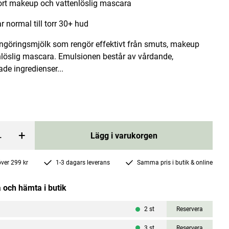
ort makeup och vattenlöslig mascara
r normal till torr 30+ hud
engöringsmjölk som rengör effektivt från smuts, makeup
nlöslig mascara. Emulsionen består av vårdande,
de ingredienser...
Magnesium 375mg 100 tabletter
Great Earth
Pris
150 kr
:
150 kr
+
Lägg i varukorgen
rgen
Lägg i varukorgen
 över 299 kr
1-3 dagars leverans
Samma pris i butik & online
 och hämta i butik
2
st
Reservera
3
st
Reservera