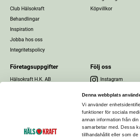
Club Hälsokraft
Köpvillkor
Behandlingar
Inspiration
Jobba hos oss
Integritetspolicy
Företagsuppgifter
Följ oss
Hälsokraft H.K. AB
Instagram
Tuna Gårdsväg 24
Facebook
147 43 Tumba
Denna webbplats använde
Org.nr: 556476-5971
Vi använder enhetsidentifie
YouTube
E-post: info@halsokraft.se
funktioner för sociala medi
annan information från din
samarbetar med. Dessa kan
tillhandahållit eller som d