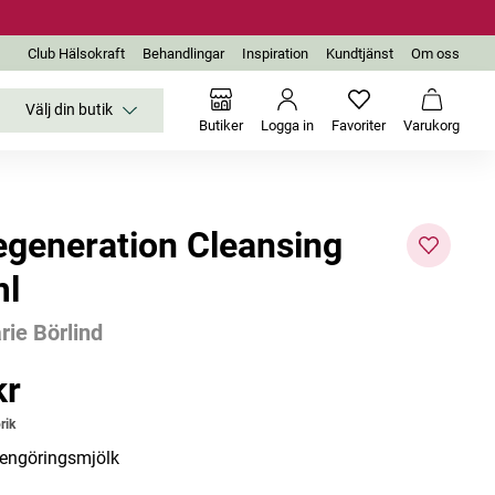
Club Hälsokraft
Behandlingar
Inspiration
Kundtjänst
Om oss
Välj din butik
Inga favoriter än
Varukor
Butiker
Logga in
Favoriter
Varukorg
egeneration Cleansing
l
ie Börlind
Bästsäljare
kr
r
rik
rengöringsmjölk