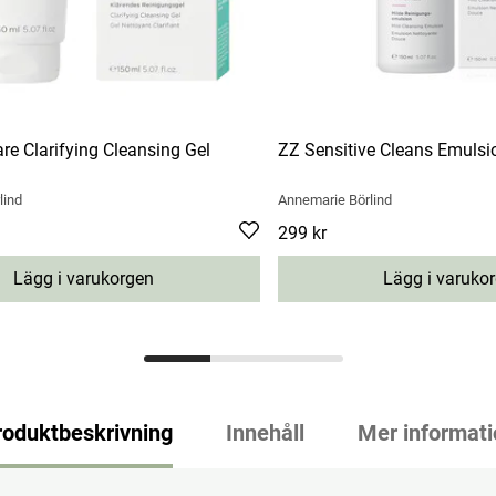
are Clarifying Cleansing Gel
ZZ Sensitive Cleans Emuls
lind
Annemarie Börlind
Pris
299 kr
:
299 kr
Lägg i varukorgen
Lägg i varuko
roduktbeskrivning
Innehåll
Mer informati