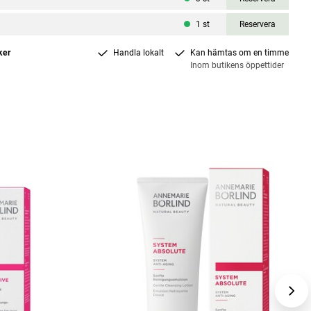
1
st
Reservera
ker
Handla lokalt
Kan hämtas om en timme
Inom butikens öppettider