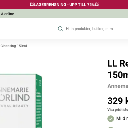
💥LAGERRENSNING - UPP TILL 75%💥
 & online
Sök på Hälsokraft
n Cleansing 150ml
LL R
Andra köpte också
150m
Annemar
329 
Pris
:
329 k
Visa prishisto
Mild 