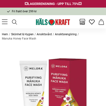
💥LAGERRENSNING - UPP TILL 75%💥
Fri frakt över 299 kr
1-3 dagars leverans
Samma pris i butik & online
Inga favor
Varu
Fri frakt över 299 kr
Hem
Skönhet & Hygien
Ansiktsvård
Ansiktsrengöring
Manuka Honey Face Wash
Andra köpte också
-25%
-48
Bästsäljare