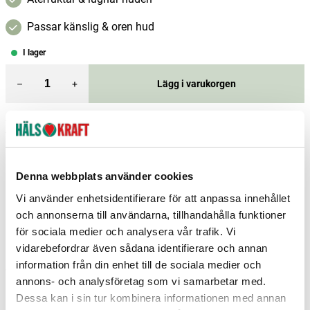
Passar känslig & oren hud
I lager
–
+
Lägg i varukorgen
Fri frakt över 299 kr
1-3 dagars leverans
Samma pris i butik & online
Reservera och hämta i butik
Denna webbplats använder cookies
Gävle
2
st
Reservera
Vi använder enhetsidentifierare för att anpassa innehållet
och annonserna till användarna, tillhandahålla funktioner
Jönköping
2
st
Reservera
för sociala medier och analysera vår trafik. Vi
Ludvika
4
st
Reservera
vidarebefordrar även sådana identifierare och annan
information från din enhet till de sociala medier och
Fler butiker
Kan hämtas om en timme
annons- och analysföretag som vi samarbetar med.
Inom butikens öppettider
Dessa kan i sin tur kombinera informationen med annan