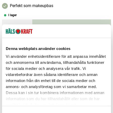
Perfekt som makeupbas
I lager
–
+
Lägg i varukorgen
Fri frakt över 299 kr
1-3 dagars leverans
Samma pris i butik & online
Denna webbplats använder cookies
Reservera och hämta i butik
Vi använder enhetsidentifierare för att anpassa innehållet
och annonserna till användarna, tillhandahålla funktioner
Arvika
2
st
Reservera
för sociala medier och analysera vår trafik. Vi
vidarebefordrar även sådana identifierare och annan
Boden
1
st
Reservera
information från din enhet till de sociala medier och
Borlänge
3
st
Reservera
annons- och analysföretag som vi samarbetar med.
Dessa kan i sin tur kombinera informationen med annan
Fler butiker
Kan hämtas om en timme
information som du har tillhandahållit eller som de har
Inom butikens öppettider
samlat in när du har använt deras tjänster.
S