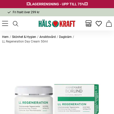
💥LAGERRENSNING - UPP TILL 75%💥
Fri frakt över 299 kr
1-3 dagars leverans
Samma pris i butik & online
Inga favor
Varu
Fri frakt över 299 kr
Hem
Skönhet & Hygien
Ansiktsvård
Dagkräm
LL Regeneration Day Cream 50ml
Andra köpte också