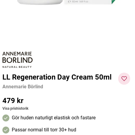
LL Regeneration Cleansing 150ml
Hand Cream 100ml
Halstab
Annemarie Börlind
Rosenserien
Alg-Bör
329 kr
239 kr
46 kr
Pris
:
329 kr
Pris
:
239 kr
Pris
:
46 kr
Lägg i varukorgen
Lägg i varukorgen
LL Regeneration Day Cream 50ml
Annemarie Börlind
Pris
479 kr
:
479 kr
Visa prishistorik
Gör huden naturligt elastisk och fastare
Passar normal till torr 30+ hud