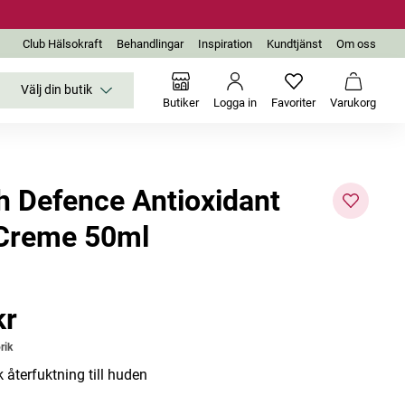
Club Hälsokraft
Behandlingar
Inspiration
Kundtjänst
Om oss
Välj din butik
Inga favoriter än
Varukor
Butiker
Logga in
Favoriter
Varukorg
h Defence Antioxidant
Creme 50ml
kr
r
rik
k återfuktning till huden