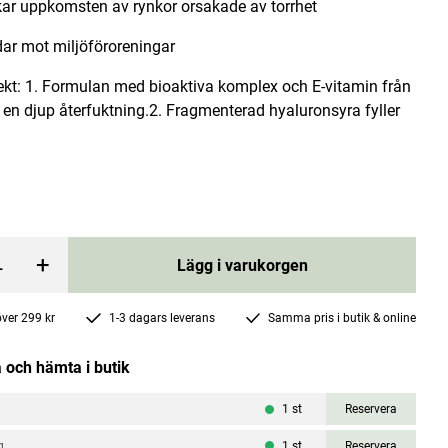
ar uppkomsten av rynkor orsakade av torrhet
ar mot miljöföroreningar
fekt: 1. Formulan med bioaktiva komplex och E-vitamin från
 en djup återfuktning.2. Fragmenterad hyaluronsyra fyller
y Oil 100ml
V Lift Deep Sleep Collagen Night Cream
50ml
Mossa
Pris
239 kr
:
239 kr
+
Lägg i varukorgen
rgen
Lägg i varukorgen
 över 299 kr
1-3 dagars leverans
Samma pris i butik & online
 och hämta i butik
1
st
Reservera
g
1
st
Reservera