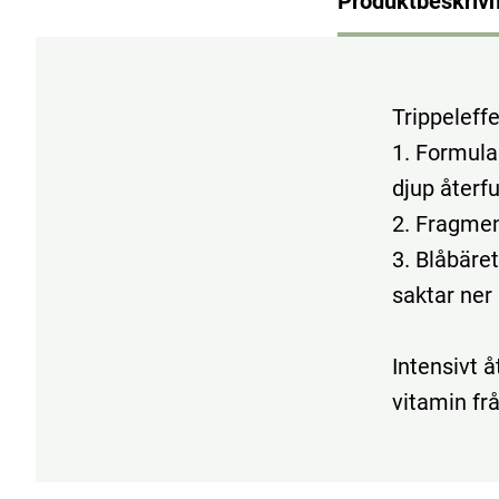
Produktbeskrivn
Trippeleffe
1. Formula
djup återfu
2. Fragment
3. Blåbäre
saktar ner
Intensivt 
vitamin fr