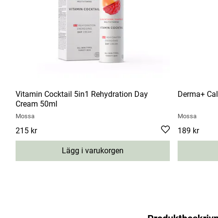
Vitamin Cocktail 5in1 Rehydration Day
Derma+ Cal
Cream 50ml
Mossa
Mossa
Pris
215 kr
:
215 kr
Pris
189 kr
:
189 kr
Lägg i varukorgen