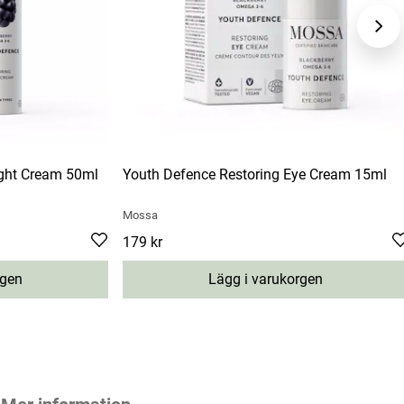
ight Cream 50ml
Youth Defence Restoring Eye Cream 15ml
Mossa
Pris
179 kr
:
179 kr
rgen
Lägg i varukorgen