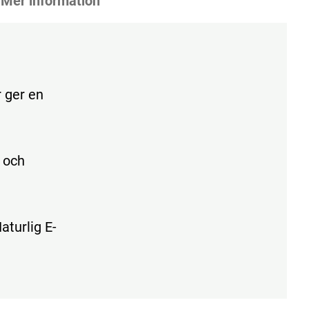
Mer information
 ger en
 och
aturlig E-