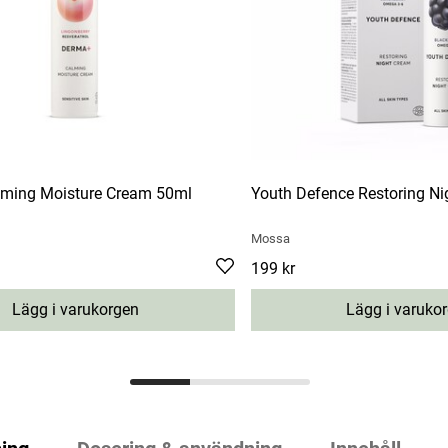
ming Moisture Cream 50ml
Youth Defence Restoring N
Mossa
Pris
199 kr
:
199 kr
Lägg i varukorgen
Lägg i varuko