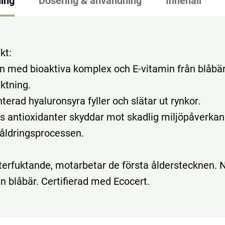
ing
Dosering & användning
Innehåll
kt:
n med bioaktiva komplex och E-vitamin från blåbär
ktning.
erad hyaluronsyra fyller och slätar ut rynkor.
ts antioxidanter skyddar mot skadlig miljöpåverkan
 åldringsprocessen.
återfuktande, motarbetar de första ålderstecknen. N
ån blåbär. Certifierad med Ecocert.