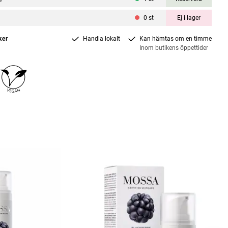
0
st
Ej i lager
ker
Handla lokalt
Kan hämtas om en timme
Inom butikens öppettider