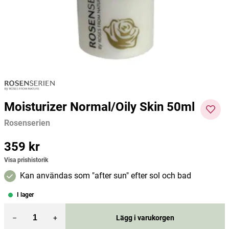
Rosenserien
Rosenserien
Helhet
299 kr
65 kr
160 kr
Pris
:
299 kr
Pris
:
65 kr
Pris
:
160
Lägg i varukorgen
Lägg i varukorgen
kr
Moisturizer Normal/Oily Skin 50ml
Rosenserien
Pris
359 kr
:
359 kr
Visa prishistorik
Kan användas som "after sun" efter sol och bad
I lager
–
+
Lägg i varukorgen