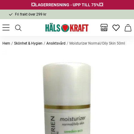
💥LAGERRENSNING - UPP TILL 75%💥
Fri frakt över 299 kr
1-3 dagars leverans
Samma pris i butik & online
Inga favor
Varu
Fri frakt över 299 kr
Hem
Skönhet & Hygien
Ansiktsvård
Moisturizer Normal/Oily Skin 50ml
Andra köpte också
Face Wash 100ml
Rose Water 30ml
Kalciu