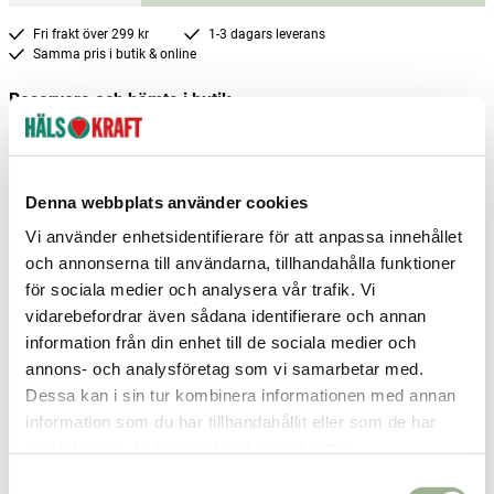
Fri frakt över 299 kr
1-3 dagars leverans
Samma pris i butik & online
Reservera och hämta i butik
Arvika
2
st
Reservera
Boden
3
st
Reservera
Denna webbplats använder cookies
Falköping
2
st
Reservera
Vi använder enhetsidentifierare för att anpassa innehållet
och annonserna till användarna, tillhandahålla funktioner
Fler butiker
Kan hämtas om en timme
för sociala medier och analysera vår trafik. Vi
Inom butikens öppettider
vidarebefordrar även sådana identifierare och annan
information från din enhet till de sociala medier och
annons- och analysföretag som vi samarbetar med.
Dessa kan i sin tur kombinera informationen med annan
information som du har tillhandahållit eller som de har
Relaterade produkter
samlat in när du har använt deras tjänster.
S