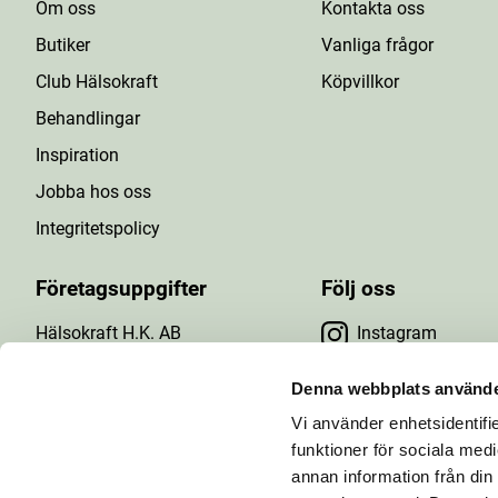
Om oss
Kontakta oss
Butiker
Vanliga frågor
Club Hälsokraft
Köpvillkor
Behandlingar
Inspiration
Jobba hos oss
Integritetspolicy
Företagsuppgifter
Följ oss
Hälsokraft H.K. AB
Instagram
Tuna Gårdsväg 24
Facebook
147 43 Tumba
Denna webbplats använde
Org.nr: 556476-5971
Vi använder enhetsidentifie
YouTube
E-post: info@halsokraft.se
funktioner för sociala medi
annan information från din