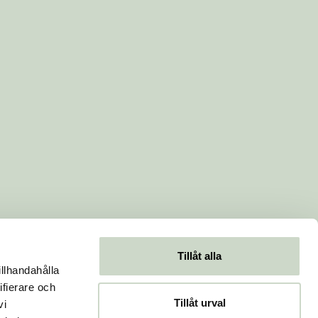
Tillåt alla
illhandahålla
ifierare och
Tillåt urval
vi