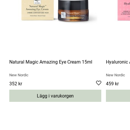
Natural Magic Amazing Eye Cream 15ml
Hyaluronic
New Nordic
New Nordic
Pris
352 kr
:
352 kr
Pris
459 kr
:
459 kr
Lägg i varukorgen