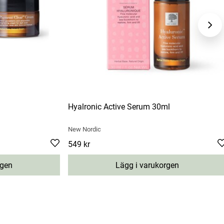
Hyalronic Active Serum 30ml
New Nordic
Pris
549 kr
:
549 kr
rgen
Lägg i varukorgen