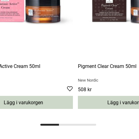
 Active Cream 50ml
Pigment Clear Cream 50ml
New Nordic
Pris
508 kr
:
508 kr
Lägg i varukorgen
Lägg i varuko