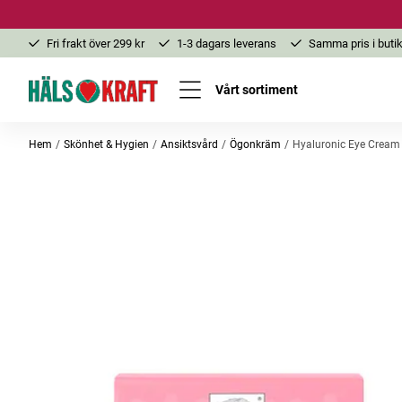
Fri frakt över 299 kr
1-3 dagars leverans
Samma pris i butik
Vårt sortiment
Hem
Skönhet & Hygien
Ansiktsvård
Ögonkräm
Hyaluronic Eye Cream
-25%
-20%