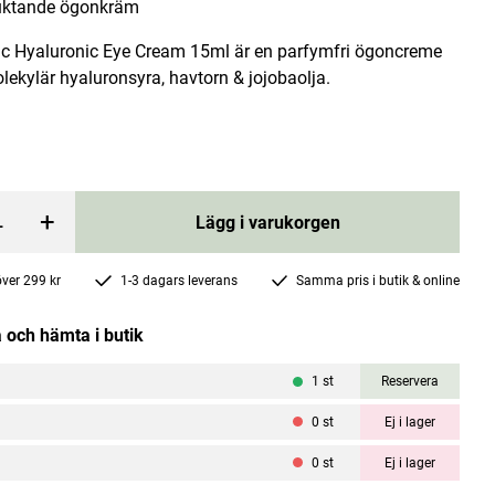
uktande ögonkräm
c Hyaluronic Eye Cream 15ml är en parfymfri ögoncreme
ekylär hyaluronsyra, havtorn & jojobaolja.
Magnesium 60 kapslar
+
Lägg i varukorgen
Nutri Pharma
 price
:
264 kr
Current price
49 kr
103 kr
:
49 kr
Previous price
:
103 kr
 över 299 kr
1-3 dagars leverans
Samma pris i butik & online
rgen
Lägg i varukorgen
 och hämta i butik
1
st
Reservera
0
st
Ej i lager
0
st
Ej i lager