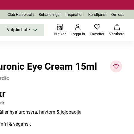
Club Hälsokraft
Behandlingar
Inspiration
Kundtjänst
Om oss
Välj din butik
Inga favoriter än
Varukor
Butiker
Logga in
Favoriter
Varukorg
uronic Eye Cream 15ml
rdic
-52%
kr
r
Utgår
rik
åller hyaluronsyra, havtorn & jojobaolja
mfri & vegansk