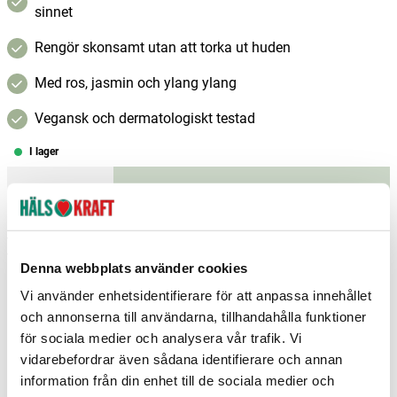
sinnet
Rengör skonsamt utan att torka ut huden
Med ros, jasmin och ylang ylang
Vegansk och dermatologiskt testad
I lager
–
+
Lägg i varukorgen
Fri frakt över 299 kr
1-3 dagars leverans
Samma pris i butik & online
Denna webbplats använder cookies
Reservera och hämta i butik
Vi använder enhetsidentifierare för att anpassa innehållet
och annonserna till användarna, tillhandahålla funktioner
Arvika
2
st
Reservera
för sociala medier och analysera vår trafik. Vi
vidarebefordrar även sådana identifierare och annan
Borlänge
1
st
Reservera
information från din enhet till de sociala medier och
Charlottenberg
3
st
Reservera