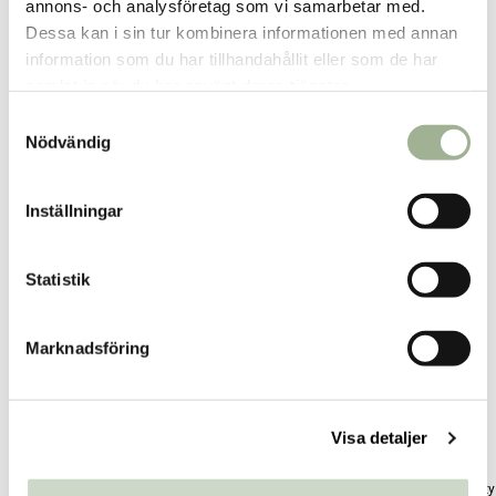
annons- och analysföretag som vi samarbetar med.
Dessa kan i sin tur kombinera informationen med annan
Fler butiker
Kan hämtas om en timme
information som du har tillhandahållit eller som de har
Inom butikens öppettider
samlat in när du har använt deras tjänster.
S
Nödvändig
a
m
t
Relaterade produkter
Inställningar
y
c
k
Statistik
e
s
Marknadsföring
v
a
l
Visa detaljer
Relax Shower Cream Lavender
Refresh Shower Cream Citrus
Vitali