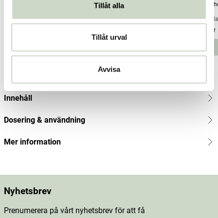
Tillåt alla
200ml
200ml
Buckth
Weleda
Weleda
Weled
Pris
119 kr
:
119 kr
Pris
119 kr
:
119 kr
Pris
119 kr
:
Tillåt urval
119
Lägg i varukorgen
Lägg i varukorgen
kr
Avvisa
Produktbeskrivning
Innehåll
Dosering & användning
Mer information
Nyhetsbrev
Prenumerera på vårt nyhetsbrev för att få