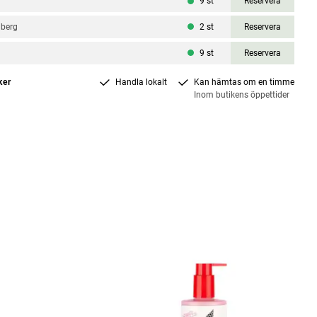
9
st
Reservera
nberg
2
st
Reservera
9
st
Reservera
ker
Handla lokalt
Kan hämtas om en timme
Inom butikens öppettider