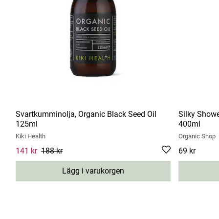
Svartkumminolja, Organic Black Seed Oil
Silky Shower
125ml
400ml
Kiki Health
Organic Shop
Current price
141 kr
188 kr
:
141 kr
Previous price
:
188 kr
Pris
69 kr
:
69 kr
Lägg i varukorgen