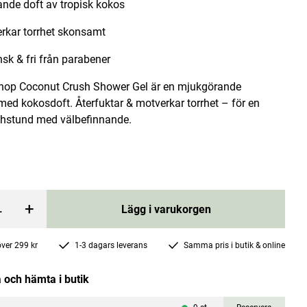
nde doft av tropisk kokos
rkar torrhet skonsamt
sk & fri från parabener
hop Coconut Crush Shower Gel är en mjukgörande
ed kokosdoft. Återfuktar & motverkar torrhet – för en
ie Creamy
Body Desserts Body Mist Coconut Milk
hstund med välbefinnande.
ml
200ml
Organic Shop
Pris
59 kr
:
59 kr
rgen
Lägg i varukorgen
+
Lägg i varukorgen
 över 299 kr
1-3 dagars leverans
Samma pris i butik & online
 och hämta i butik