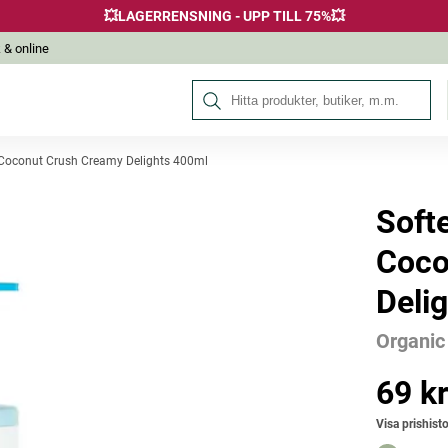
💥LAGERRENSNING - UPP TILL 75%💥
 & online
Sök på Hälsokraft
 Coconut Crush Creamy Delights 400ml
Soft
Andra köpte också
Coco
Deli
Organic
69 k
Pris
:
69 kr
Visa prishisto