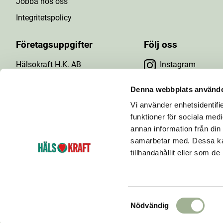
Jobba hos oss
Integritetspolicy
Företagsuppgifter
Följ oss
Hälsokraft H.K. AB
Instagram
Tuna Gårdsväg 24
Facebook
147 43 Tumba
Denna webbplats använde
Org.nr: 556476-5971
Vi använder enhetsidentifie
YouTube
E-post: info@halsokraft.se
funktioner för sociala medi
annan information från din
samarbetar med. Dessa kan
tillhandahållit eller som d
Hälsokraft startades 1993 och är idag en kedja
bestående av ett 60-tal hälsokostbutiker som ägs och
drivs av fria handlare.
S
Nödvändig
a