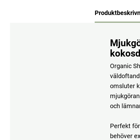
Produktbeskrivn
Mjukgö
kokosd
Organic Sh
väldoftand
omsluter k
mjukgörand
och lämnar
Perfekt för
behöver ex