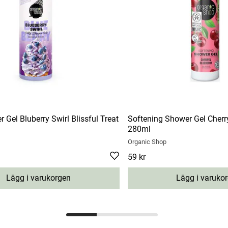
 Gel Bluberry Swirl Blissful Treat
Softening Shower Gel Cherr
280ml
Organic Shop
Pris
59 kr
:
59 kr
Lägg i varukorgen
Lägg i varuko