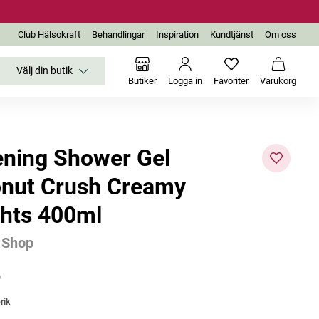
Club Hälsokraft
Behandlingar
Inspiration
Kundtjänst
Om oss
Välj din butik
Inga favoriter än
Varukor
Butiker
Logga in
Favoriter
Varukorg
ening Shower Gel
nut Crush Creamy
ghts 400ml
 Shop
r
rik