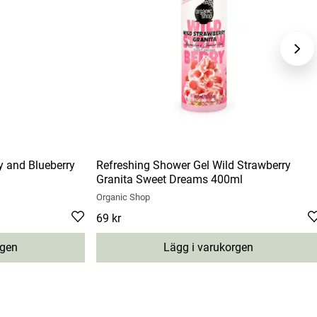
y and Blueberry
Refreshing Shower Gel Wild Strawberry
Granita Sweet Dreams 400ml
Organic Shop
Pris
69 kr
:
69 kr
rgen
Lägg i varukorgen