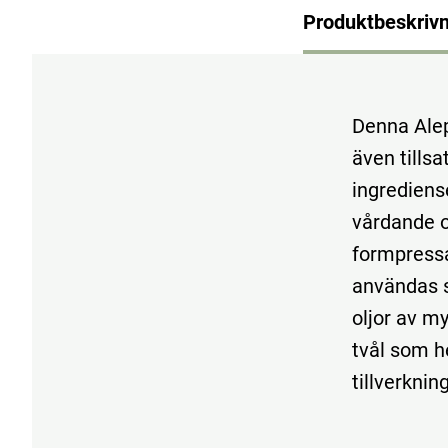
Produktbeskrivn
Denna Alep
även tillsa
ingrediens
vårdande o
formpressa
användas s
oljor av my
tvål som h
tillverkni