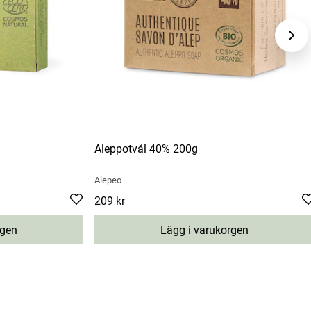
Aleppotvål 40% 200g
Alepeo
Pris
209 kr
:
209 kr
rgen
Lägg i varukorgen