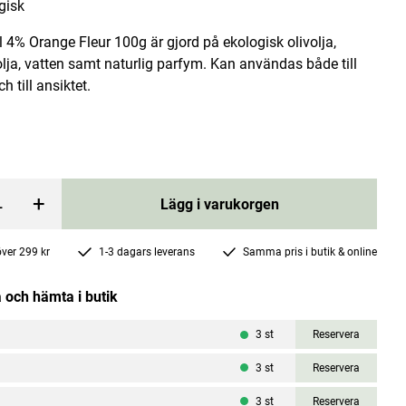
gisk
 4% Orange Fleur 100g är gjord på ekologisk olivolja,
lja, vatten samt naturlig parfym. Kan användas både till
h till ansiktet.
Eucalyptus 95g
Tvål Cinnamon 95g
Friendly Soap
+
Lägg i varukorgen
Pris
49 kr
:
49 kr
 över 299 kr
1-3 dagars leverans
Samma pris i butik & online
rgen
Lägg i varukorgen
 och hämta i butik
3
st
Reservera
3
st
Reservera
3
st
Reservera