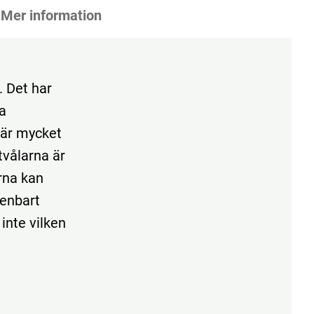
Mer information
. Det har
la
 är mycket
tvålarna är
rna kan
 enbart
 inte vilken