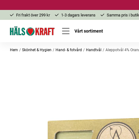
Fri frakt över 299 kr
1-3 dagars leverans
Samma pris i butik
Vårt sortiment
Hem
Skönhet & Hygien
Hand- & fotvård
Handtvål
Aleppotvål 4% Oran