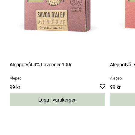
Aleppotvål 4% Lavender 100g
Aleppotvål
Alepeo
Alepeo
Pris
99 kr
:
99 kr
Pris
99 kr
:
99 kr
Lägg i varukorgen