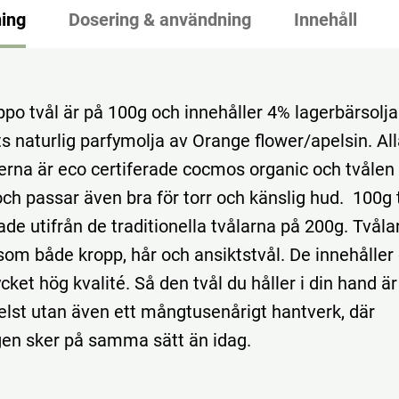
ing
Dosering & användning
Innehåll
po tvål är på 100g och innehåller 4% lagerbärsolja
ts naturlig parfymolja av Orange flower/apelsin. Al
erna är eco certiferade cocmos organic och tvålen
ch passar även bra för torr och känslig hud. 100g 
de utifrån de traditionella tvålarna på 200g. Tvåla
om både kropp, hår och ansiktstvål. De innehåller
cket hög kvalité. Så den tvål du håller i din hand är
elst utan även ett mångtusenårigt hantverk, där
ngen sker på samma sätt än idag.