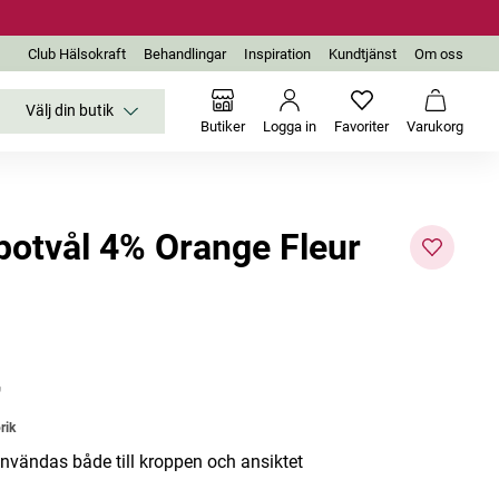
Club Hälsokraft
Behandlingar
Inspiration
Kundtjänst
Om oss
Välj din butik
Inga favoriter än
Varukor
Butiker
Logga in
Favoriter
Varukorg
potvål 4% Orange Fleur
Köp 2 få
Köp 2 få
20%
20%
r
rik
nvändas både till kroppen och ansiktet