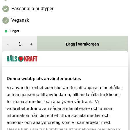
Passar alla hudtyper
Vegansk
I lager
–
+
Lägg i varukorgen
Fri frakt över 299 kr
1-3 dagars leverans
Samma pris i butik & online
Reservera och hämta i butik
Denna webbplats använder cookies
Vi använder enhetsidentifierare för att anpassa innehållet
Borlänge
16
st
Reservera
och annonserna till användarna, tillhandahålla funktioner
Enköping
6
st
Reservera
för sociala medier och analysera vår trafik. Vi
vidarebefordrar även sådana identifierare och annan
Falköping
4
st
Reservera
information från din enhet till de sociala medier och
annons- och analysföretag som vi samarbetar med.
Fler butiker
Kan hämtas om en timme
Inom butikens öppettider
Dessa kan i sin tur kombinera informationen med annan