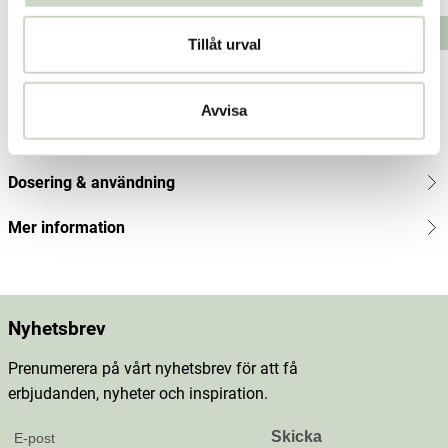
Pris
:
69 kr
Pris
:
69 kr
Pris
:
69 kr
Lägg i varukorgen
Lägg i varukorgen
Tillåt urval
Produktbeskrivning
Avvisa
Innehåll
Dosering & användning
Mer information
Nyhetsbrev
Prenumerera på vårt nyhetsbrev för att få
erbjudanden, nyheter och inspiration.