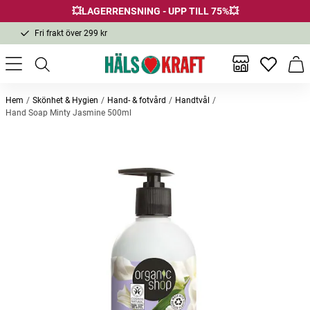
💥LAGERRENSNING - UPP TILL 75%💥
Fri frakt över 299 kr
1-3 dagars leverans
Samma pris i butik & online
Inga favor
Varu
Fri frakt över 299 kr
Hem
Skönhet & Hygien
Hand- & fotvård
Handtvål
Hand Soap Minty Jasmine 500ml
Andra köpte också