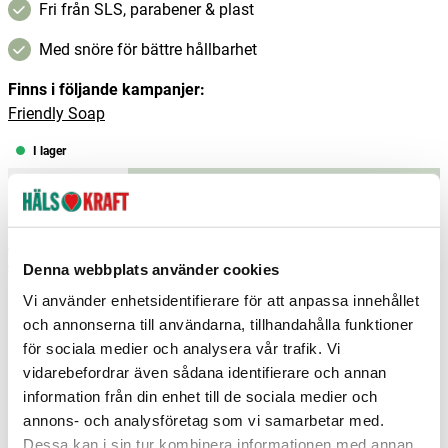
Fri från SLS, parabener & plast
Med snöre för bättre hållbarhet
Finns i följande kampanjer:
Friendly Soap
I lager
–
+
Lägg i varukorgen
Fri frakt över 299 kr
1-3 dagars leverans
Samma pris i butik & online
Denna webbplats använder cookies
Vi använder enhetsidentifierare för att anpassa innehållet
Reservera och hämta i butik
och annonserna till användarna, tillhandahålla funktioner
för sociala medier och analysera vår trafik. Vi
Arvika
6
st
Reservera
vidarebefordrar även sådana identifierare och annan
Boden
3
st
Reservera
information från din enhet till de sociala medier och
annons- och analysföretag som vi samarbetar med.
Borlänge
2
st
Reservera
Dessa kan i sin tur kombinera informationen med annan