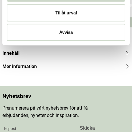
Friendly Soap
Friendly Soap
Friend
Tillåt urval
Pris
89 kr
:
89 kr
Pris
89 kr
:
89 kr
Pris
89 kr
:
89 kr
Lägg i varukorgen
Lägg i varukorgen
Avvisa
Produktbeskrivning
Innehåll
Mer information
Nyhetsbrev
Prenumerera på vårt nyhetsbrev för att få
erbjudanden, nyheter och inspiration.