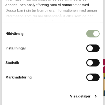
annons- och analysföretag som vi samarbetar med.
Helsingborg
1
st
Reservera
Dessa kan i sin tur kombinera informationen med annan
Fler butiker
Kan hämtas om en timme
information som du har tillhandahållit eller som de har
Inom butikens öppettider
samlat in när du har använt deras tjänster.
S
Nödvändig
a
m
t
Inställningar
Relaterade produkter
y
c
k
Statistik
-25%
-14%
-14
e
s
Marknadsföring
v
a
l
Visa detaljer