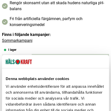
Rengör skonsamt utan att skada hudens naturliga pH-
balans
Fri från artificiella färgämnen, parfym och
konserveringsmedel
Finns i följande kampanjer:
Sommarkampanj
I lager
–
+
Lägg i varukorgen
Fri frakt över 299 kr
1-3 dagars leverans
Denna webbplats använder cookies
Samma pris i butik & online
Vi använder enhetsidentifierare för att anpassa innehållet
Reservera och hämta i butik
och annonserna till användarna, tillhandahålla funktioner
för sociala medier och analysera vår trafik. Vi
Charlottenberg
6
st
Reservera
vidarebefordrar även sådana identifierare och annan
Falköping
4
st
Reservera
information från din enhet till de sociala medier och