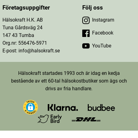
Företagsuppgifter
Följ oss
Hälsokraft H.K. AB
Instagram
Tuna Gårdsväg 24
Facebook
147 43 Tumba
Org.nr: 556476-5971
YouTube
E-post: info@halsokraft.se
Hälsokraft startades 1993 och är idag en kedja
bestående av ett 60-tal hälsokostbutiker som ägs och
drivs av fria handlare.
TT-D9LKOKRC77U26FTDK4D0-Web-Tag-Pixel_Setup