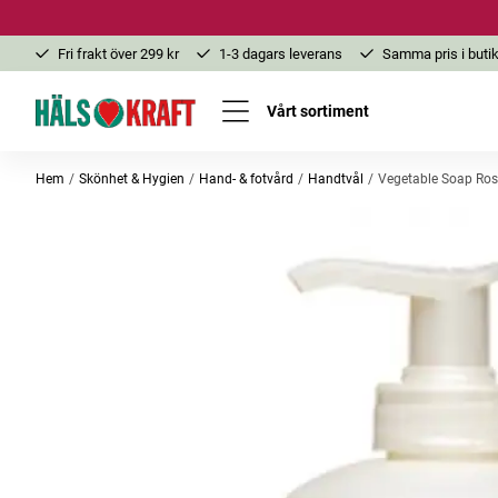
Fri frakt över 299 kr
1-3 dagars leverans
Samma pris i butik
Vårt sortiment
Hem
Skönhet & Hygien
Hand- & fotvård
Handtvål
Vegetable Soap Ro