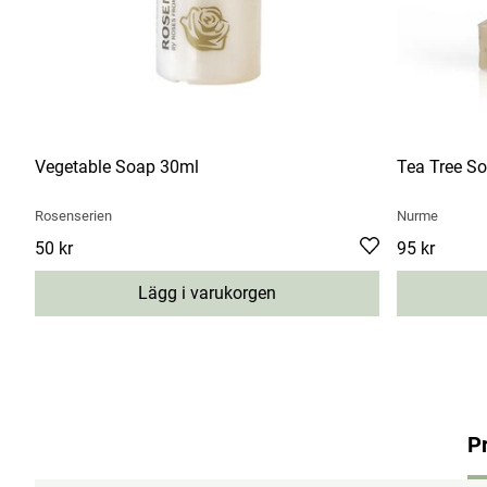
Vegetable Soap 30ml
Tea Tree S
Rosenserien
Nurme
Pris
50 kr
:
50 kr
Pris
95 kr
:
95 kr
Lägg i varukorgen
P