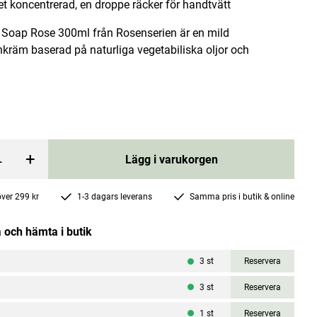
t koncentrerad, en droppe räcker för handtvätt
 Soap Rose 300ml från Rosenserien är en mild
kräm baserad på naturliga vegetabiliska oljor och
0ml
Deodorant Roll-on Rose 50ml
Rosenserien
+
Lägg i varukorgen
Pris
229 kr
:
229 kr
 över 299 kr
1-3 dagars leverans
Samma pris i butik & online
rgen
Lägg i varukorgen
 och hämta i butik
3
st
Reservera
3
st
Reservera
1
st
Reservera