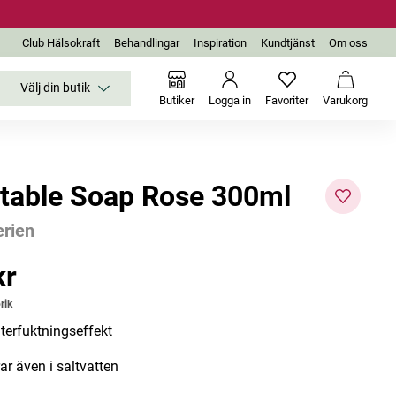
Club Hälsokraft
Behandlingar
Inspiration
Kundtjänst
Om oss
Välj din butik
Inga favoriter än
Varukor
Butiker
Logga in
Favoriter
Varukorg
table Soap Rose 300ml
rien
kr
r
Bästsäljare
rik
terfuktningseffekt
ar även i saltvatten