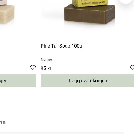
Pine Tar Soap 100g
Nurme
Pris
95 kr
:
95 kr
rgen
Lägg i varukorgen
on