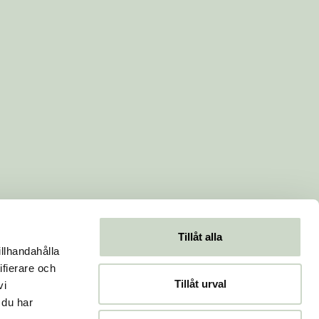
Tillåt alla
illhandahålla
ifierare och
Tillåt urval
vi
 du har