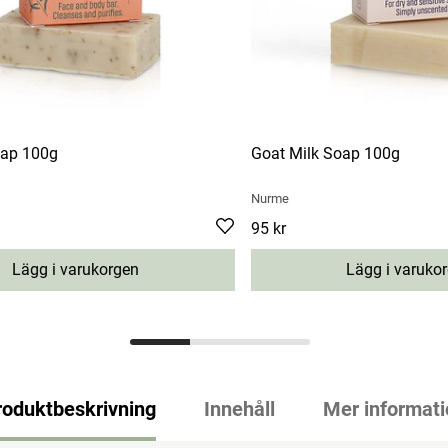
oap 100g
Goat Milk Soap 100g
Nurme
Pris
95 kr
:
95 kr
Lägg i varukorgen
Lägg i varuko
roduktbeskrivning
Innehåll
Mer informati