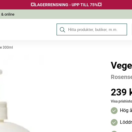
💥LAGERRENSNING - UPP TILL 75%💥
 & online
Sök på Hälsokraft
se 300ml
Vege
Andra köpte också
Rosense
239 
Pris
:
239 k
Visa prishisto
Hög å
Löddr