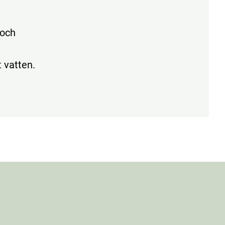
 och
t vatten.