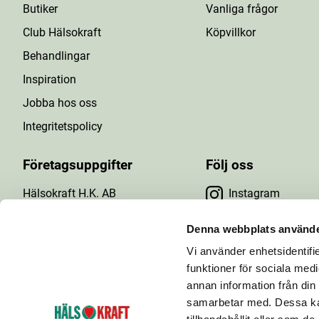
Butiker
Vanliga frågor
Club Hälsokraft
Köpvillkor
Behandlingar
Inspiration
Jobba hos oss
Integritetspolicy
Företagsuppgifter
Följ oss
Hälsokraft H.K. AB
Instagram
Tuna Gårdsväg 24
Facebook
147 43 Tumba
Denna webbplats använde
Org.nr: 556476-5971
Vi använder enhetsidentifie
YouTube
E-post: info@halsokraft.se
funktioner för sociala medi
annan information från din
samarbetar med. Dessa kan