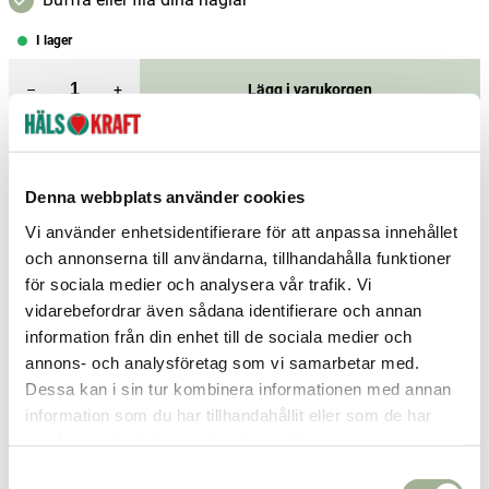
I lager
–
+
Lägg i varukorgen
Fri frakt över 299 kr
1-3 dagars leverans
Samma pris i butik & online
Denna webbplats använder cookies
Reservera och hämta i butik
Vi använder enhetsidentifierare för att anpassa innehållet
och annonserna till användarna, tillhandahålla funktioner
Hedemora
2
st
Reservera
för sociala medier och analysera vår trafik. Vi
Höganäs
1
st
Reservera
vidarebefordrar även sådana identifierare och annan
information från din enhet till de sociala medier och
Ludvika
1
st
Reservera
annons- och analysföretag som vi samarbetar med.
Fler butiker
Kan hämtas om en timme
Dessa kan i sin tur kombinera informationen med annan
Inom butikens öppettider
information som du har tillhandahållit eller som de har
samlat in när du har använt deras tjänster.
Relaterade produkter
S