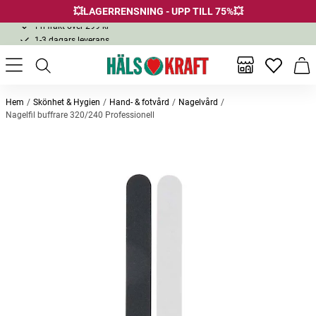
💥LAGERRENSNING - UPP TILL 75%💥
Fri frakt över 299 kr
1-3 dagars leverans
Samma pris i butik & online
Fri frakt över 299 kr
Inga favor
Varu
Hem
Skönhet & Hygien
Hand- & fotvård
Nagelvård
Nagelfil buffrare 320/240 Professionell
Andra köpte också