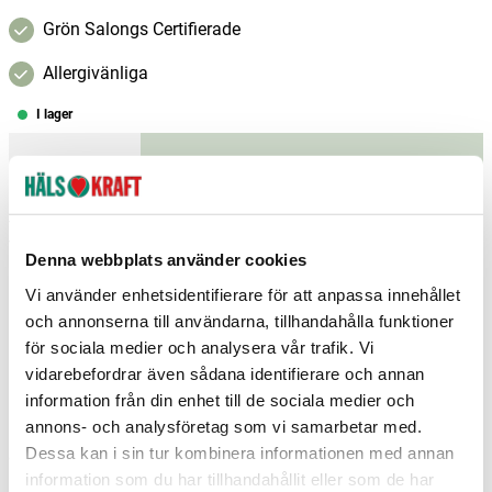
Grön Salongs Certifierade
Allergivänliga
I lager
–
+
Lägg i varukorgen
Fri frakt över 299 kr
1-3 dagars leverans
Samma pris i butik & online
Denna webbplats använder cookies
Reservera och hämta i butik
Vi använder enhetsidentifierare för att anpassa innehållet
och annonserna till användarna, tillhandahålla funktioner
Enköping
1
st
Reservera
för sociala medier och analysera vår trafik. Vi
vidarebefordrar även sådana identifierare och annan
Hedemora
4
st
Reservera
information från din enhet till de sociala medier och
Helsingborg
1
st
Reservera
annons- och analysföretag som vi samarbetar med.
Dessa kan i sin tur kombinera informationen med annan
Fler butiker
Kan hämtas om en timme
information som du har tillhandahållit eller som de har
Inom butikens öppettider