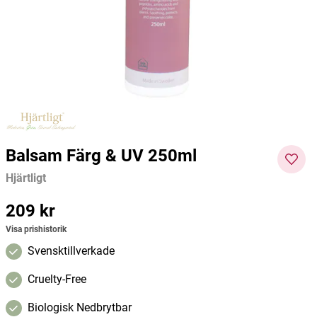
500ml
Hjärtligt
Rapsodine
Weled
209 kr
229 kr
119 kr
Pris
:
209 kr
Pris
:
229 kr
Pris
:
119
Lägg i varukorgen
Lägg i varukorgen
kr
Balsam Färg & UV 250ml
Hjärtligt
Pris
209 kr
:
209 kr
Visa prishistorik
Svensktillverkade
Cruelty-Free
Biologisk Nedbrytbar