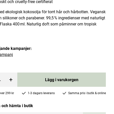
kt och cruelty-free certifierat
d ekologisk kokosolja för torrt hår och hårbotten. Vegansk
ån silikoner och parabener. 99,5 % ingredienser med naturligt
 Flaska 400 ml. Naturlig doft som påminner om tropisk
Hurraw Lip Balm Vanilla Bean 4,8g
öljande kampanjer:
ampanj
Hurraw
Pris
65 kr
:
65 kr
rgen
Lägg i varukorgen
+
Lägg i varukorgen
 över 299 kr
1-3 dagars leverans
Samma pris i butik & online
 och hämta i butik