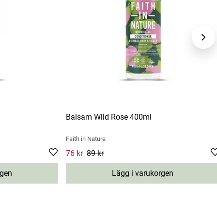
Balsam Wild Rose 400ml
Faith in Nature
price
:
89 kr
Current price
76 kr
89 kr
:
76 kr
Previous price
:
89 kr
rgen
Lägg i varukorgen