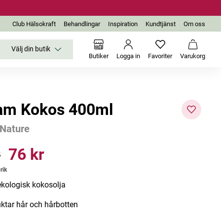
Club Hälsokraft
Behandlingar
Inspiration
Kundtjänst
Om oss
Välj din butik
Inga favoriter än
Varukor
Butiker
Logga in
Favoriter
Varukorg
am Kokos 400ml
 Nature
r
76 kr
Pris
:
76 kr
rik
kologisk kokosolja
uktar hår och hårbotten