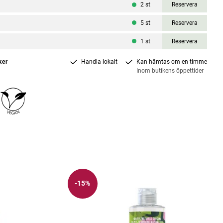
2
st
Reservera
5
st
Reservera
1
st
Reservera
ker
Handla lokalt
Kan hämtas om en timme
Inom butikens öppettider
-15%