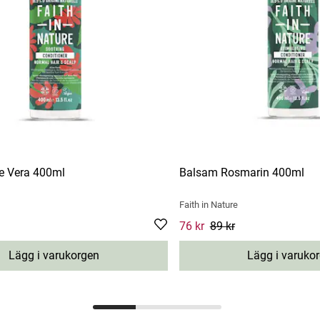
e Vera 400ml
Balsam Rosmarin 400ml
Faith in Nature
e
:
76 kr
Previous price
:
89 kr
Current price
76 kr
89 kr
:
76 kr
Previous 
Lägg i varukorgen
Lägg i varuko