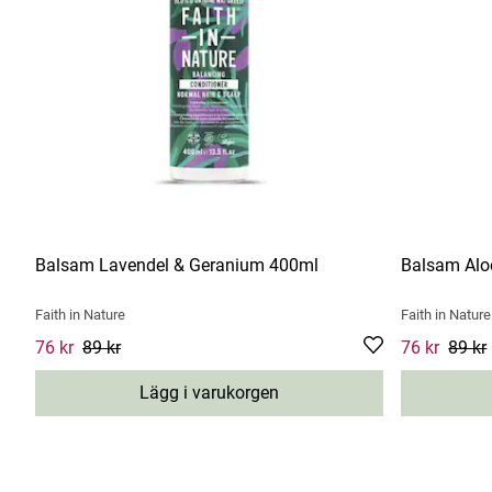
Balsam Lavendel & Geranium 400ml
Balsam Alo
Faith in Nature
Faith in Nature
Current price
76 kr
89 kr
:
76 kr
Previous price
:
89 kr
Current pric
76 kr
89 kr
Lägg i varukorgen