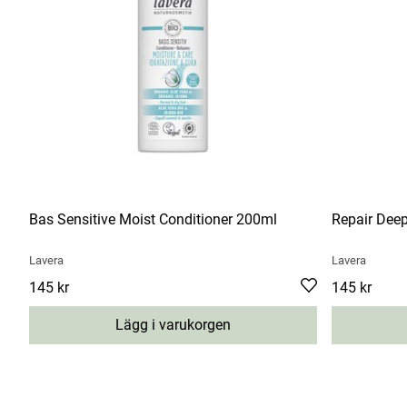
Bas Sensitive Moist Conditioner 200ml
Repair Dee
Lavera
Lavera
Pris
145 kr
:
145 kr
Pris
145 kr
:
145 kr
Lägg i varukorgen