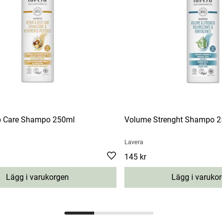
p Care Shampo 250ml
Volume Strenght Shampo 
Lavera
Pris
145 kr
:
145 kr
Lägg i varukorgen
Lägg i varuko