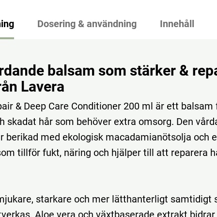
ing
Dosering & användning
Innehåll
rdande balsam som stärker & rep
rån Lavera
air & Deep Care Conditioner 200 ml är ett balsam
och skadat hår som behöver extra omsorg. Den vår
r berikad med ekologisk macadamianötsolja och e
om tillför fukt, näring och hjälper till att reparera 
 mjukare, starkare och mer lätthanterligt samtidigt 
verkas. Aloe vera och växtbaserade extrakt bidrar t