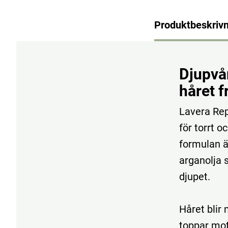
Produktbeskrivn
Djupvå
håret f
Lavera Rep
för torrt 
formulan ä
arganolja s
djupet.
Håret blir
toppar mot