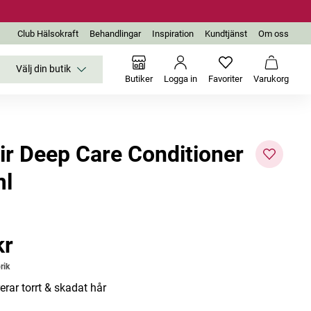
Club Hälsokraft
Behandlingar
Inspiration
Kundtjänst
Om oss
Välj din butik
Inga favoriter än
Varukor
Butiker
Logga in
Favoriter
Varukorg
ir Deep Care Conditioner
l
kr
r
rik
erar torrt & skadat hår