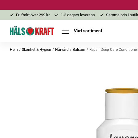
Fri frakt över 299 kr
1-3 dagars leverans
Samma pris i butik
Vårt sortiment
Hem
Skönhet & Hygien
Hårvård
Balsam
Repair Deep Care Conditione