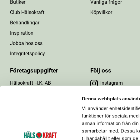
Butiker
Vanliga frågor
Club Hälsokraft
Köpvillkor
Behandlingar
Inspiration
Jobba hos oss
Integritetspolicy
Företagsuppgifter
Följ oss
Hälsokraft H.K. AB
Instagram
Tuna Gårdsväg 24
Facebook
147 43 Tumba
Denna webbplats använde
Org.nr: 556476-5971
Vi använder enhetsidentifie
YouTube
E-post: info@halsokraft.se
funktioner för sociala medi
annan information från din
samarbetar med. Dessa kan
tillhandahållit eller som d