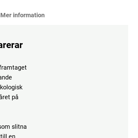
Mer information
arerar
 framtaget
dande
kologisk
håret på
som slitna
ill en