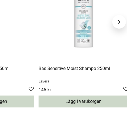
250ml
Bas Sensitive Moist Shampo 250ml
Lavera
Pris
145 kr
:
145 kr
rgen
Lägg i varukorgen