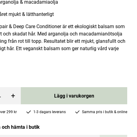
rganolja & macadamiaolja
ret mjukt & lätthanterligt
pair & Deep Care Conditioner är ett ekologiskt balsam som
rrt och skadat hår. Med arganolja och macadamianötsolja
ring från rot till topp. Resultatet blir ett mjukt, glansfullt och
ligt hår. Ett veganskt balsam som ger naturlig vård varje
it B5 250ml
Magnesium Glycinate 60 kapslar
Solgar
Pris
285 kr
:
285 kr
rgen
Lägg i varukorgen
+
Lägg i varukorgen
 över 299 kr
1-3 dagars leverans
Samma pris i butik & online
 och hämta i butik