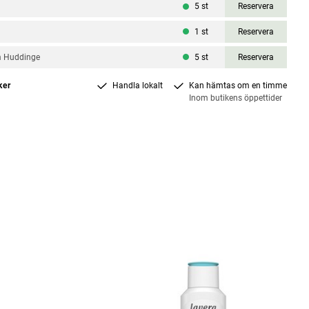
5
st
Reservera
1
st
Reservera
m Huddinge
5
st
Reservera
ker
Handla lokalt
Kan hämtas om en timme
Inom butikens öppettider