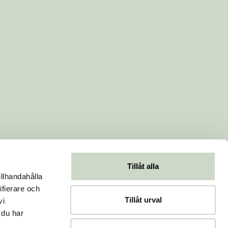
Tillåt alla
illhandahålla
ifierare och
Tillåt urval
vi
 du har