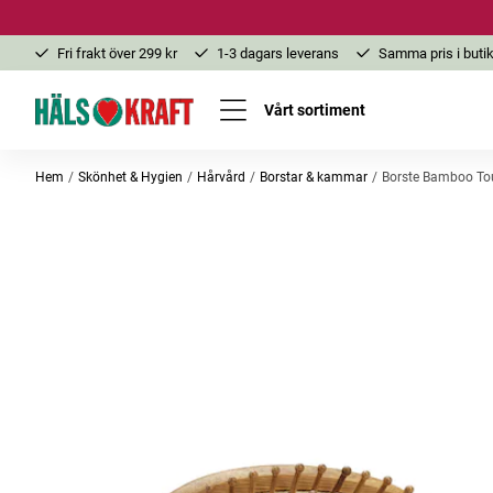
Fri frakt över 299 kr
1-3 dagars leverans
Samma pris i butik
Vårt sortiment
Hem
Skönhet & Hygien
Hårvård
Borstar & kammar
Borste Bamboo To