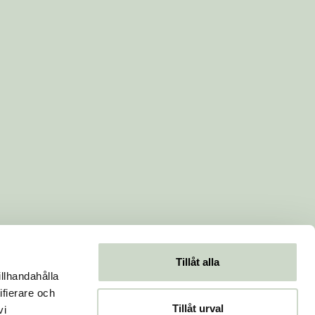
Tillåt alla
illhandahålla
ifierare och
Tillåt urval
vi