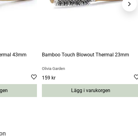
ermal 43mm
Bamboo Touch Blowout Thermal 23mm
Olivia Garden
Pris
159 kr
:
159 kr
rgen
Lägg i varukorgen
on