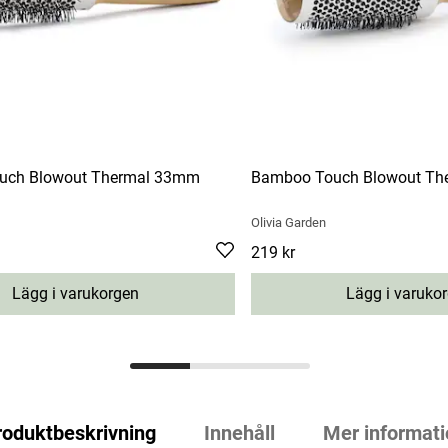
uch Blowout Thermal 33mm
Bamboo Touch Blowout Th
Olivia Garden
Pris
219 kr
:
219 kr
Lägg i varukorgen
Lägg i varuko
roduktbeskrivning
Innehåll
Mer informati