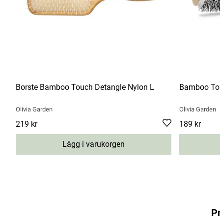
Borste Bamboo Touch Detangle Nylon L
Bamboo To
Olivia Garden
Olivia Garden
Pris
219 kr
:
219 kr
Pris
189 kr
:
189 kr
Lägg i varukorgen
P