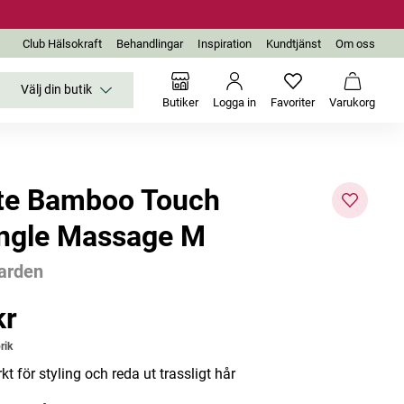
Club Hälsokraft
Behandlingar
Inspiration
Kundtjänst
Om oss
Välj din butik
Inga favoriter än
Varukor
Butiker
Logga in
Favoriter
Varukorg
te Bamboo Touch
ngle Massage M
Garden
Bästsäljare
kr
r
rik
t för styling och reda ut trassligt hår