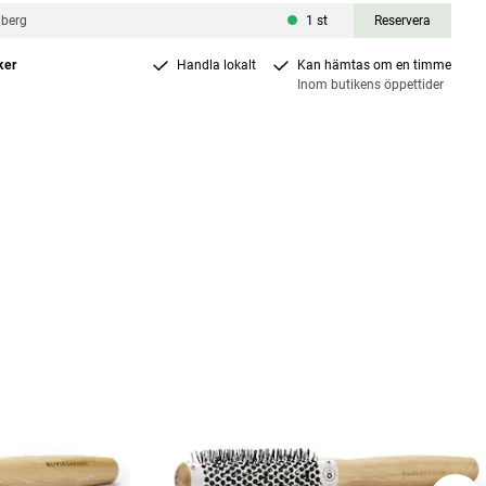
nberg
1
st
Reservera
ker
Handla lokalt
Kan hämtas om en timme
Inom butikens öppettider