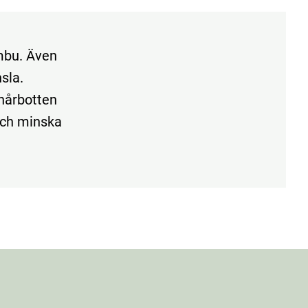
mbu. Även
nsla.
hårbotten
och minska