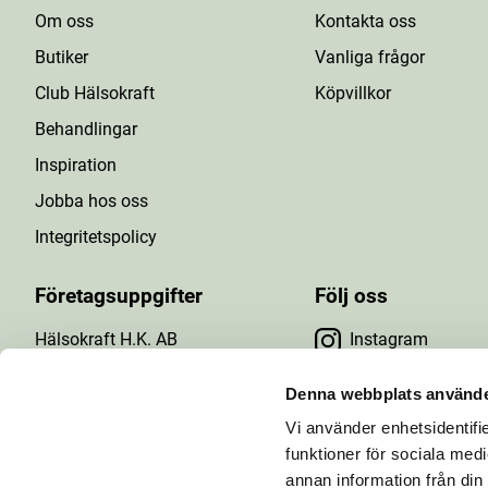
Om oss
Kontakta oss
Butiker
Vanliga frågor
Club Hälsokraft
Köpvillkor
Behandlingar
Inspiration
Jobba hos oss
Integritetspolicy
Företagsuppgifter
Följ oss
Hälsokraft H.K. AB
Instagram
Tuna Gårdsväg 24
Facebook
147 43 Tumba
Denna webbplats använde
Org.nr: 556476-5971
Vi använder enhetsidentifie
YouTube
E-post: info@halsokraft.se
funktioner för sociala medi
annan information från din