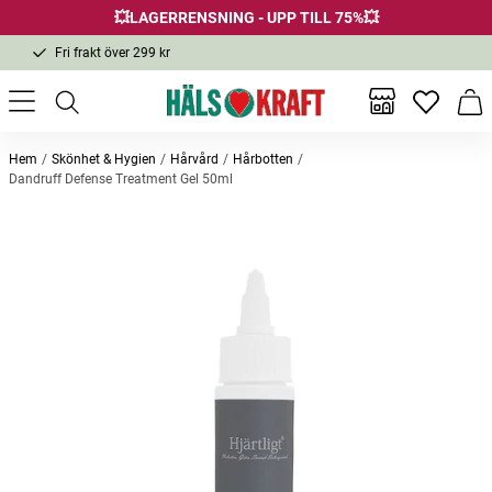
💥LAGERRENSNING - UPP TILL 75%💥
Fri frakt över 299 kr
1-3 dagars leverans
Samma pris i butik & online
Inga favor
Varu
Fri frakt över 299 kr
Hem
Skönhet & Hygien
Hårvård
Hårbotten
Dandruff Defense Treatment Gel 50ml
Andra köpte också
-25%
-52%
-48
Utgår