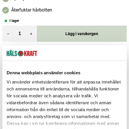
Återfuktar hårbotten
I lager
–
+
Lägg i varukorgen
Fri frakt över 299 kr
1-3 dagars leverans
Samma pris i butik & online
Reservera och hämta i butik
Denna webbplats använder cookies
Enköping
1
st
Reservera
Vi använder enhetsidentifierare för att anpassa innehållet
och annonserna till användarna, tillhandahålla funktioner
Kiruna
1
st
Reservera
för sociala medier och analysera vår trafik. Vi
Arvika
0
st
Ej i lager
vidarebefordrar även sådana identifierare och annan
information från din enhet till de sociala medier och
Fler butiker
Kan hämtas om en timme
annons- och analysföretag som vi samarbetar med.
Inom butikens öppettider
Dessa kan i sin tur kombinera informationen med annan