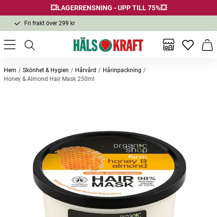
💥LAGERRENSNING - UPP TILL 75%💥
Fri frakt över 299 kr
1-3 dagars leverans
Samma pris i butik & online
Inga favor
Varu
Fri frakt över 299 kr
Hem
Skönhet & Hygien
Hårvård
Hårinpackning
Honey & Almond Hair Mask 250ml
Andra köpte också