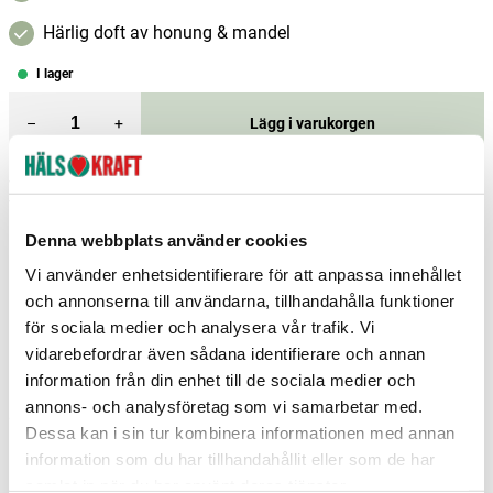
Härlig doft av honung & mandel
I lager
–
+
Lägg i varukorgen
Fri frakt över 299 kr
1-3 dagars leverans
Samma pris i butik & online
Denna webbplats använder cookies
Reservera och hämta i butik
Vi använder enhetsidentifierare för att anpassa innehållet
Borlänge
17
st
Reservera
och annonserna till användarna, tillhandahålla funktioner
för sociala medier och analysera vår trafik. Vi
Borås
4
st
Reservera
vidarebefordrar även sådana identifierare och annan
Charlottenberg
2
st
Reservera
information från din enhet till de sociala medier och
annons- och analysföretag som vi samarbetar med.
Fler butiker
Kan hämtas om en timme
Dessa kan i sin tur kombinera informationen med annan
Inom butikens öppettider
information som du har tillhandahållit eller som de har
samlat in när du har använt deras tjänster.