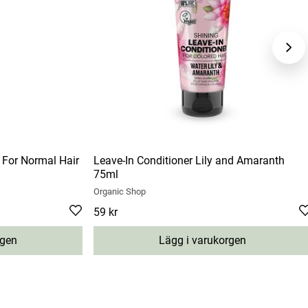
 For Normal Hair
Leave-In Conditioner Lily and Amaranth
75ml
Organic Shop
Pris
59 kr
:
59 kr
rgen
Lägg i varukorgen