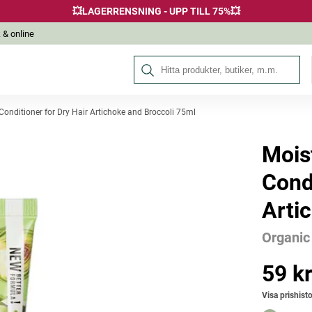
💥LAGERRENSNING - UPP TILL 75%💥
 & online
Sök på Hälsokraft
Conditioner for Dry Hair Artichoke and Broccoli 75ml
Mois
Andra köpte också
Condi
Arti
Organic
59 k
Pris
:
59 kr
Visa prishisto