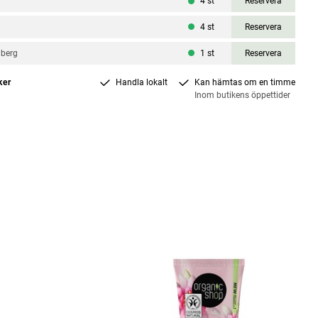
4
st
Reservera
4
st
Reservera
nberg
1
st
Reservera
ker
Handla lokalt
Kan hämtas om en timme
Inom butikens öppettider