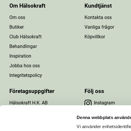
Om Hälsokraft
Kundtjänst
Om oss
Kontakta oss
Butiker
Vanliga frågor
Club Hälsokraft
Köpvillkor
Behandlingar
Inspiration
Jobba hos oss
Integritetspolicy
Företagsuppgifter
Följ oss
Hälsokraft H.K. AB
Instagram
Tuna Gårdsväg 24
Facebook
147 43 Tumba
Denna webbplats använde
Org.nr: 556476-5971
Vi använder enhetsidentifie
YouTube