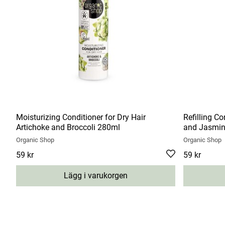
Moisturizing Conditioner for Dry Hair
Refilling C
Artichoke and Broccoli 280ml
and Jasmi
Organic Shop
Organic Shop
Pris
59 kr
:
59 kr
Pris
59 kr
:
59 kr
Lägg i varukorgen