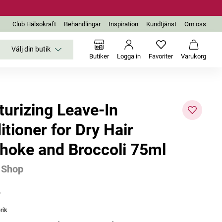
Club Hälsokraft
Behandlingar
Inspiration
Kundtjänst
Om oss
Välj din butik
Inga favoriter än
Varukor
Butiker
Logga in
Favoriter
Varukorg
turizing Leave-In
tioner for Dry Hair
choke and Broccoli 75ml
 Shop
r
rik