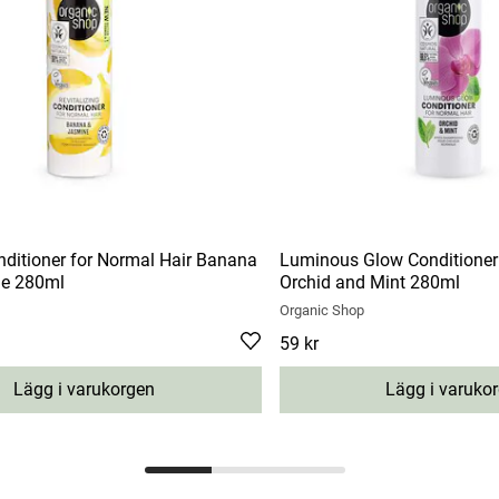
onditioner for Normal Hair Banana
Luminous Glow Conditioner
ne 280ml
Orchid and Mint 280ml
Organic Shop
Pris
59 kr
:
59 kr
Lägg i varukorgen
Lägg i varuko