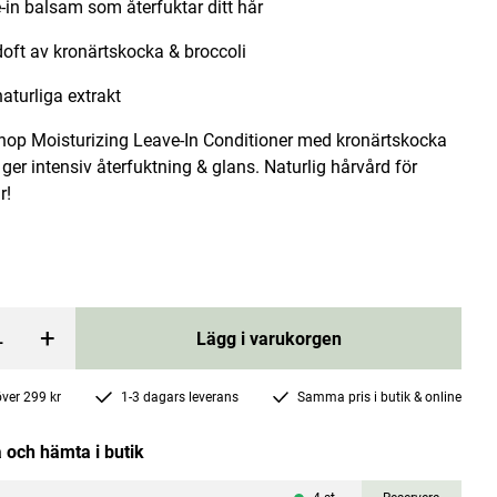
-in balsam som återfuktar ditt hår
oft av kronärtskocka & broccoli
aturliga extrakt
hop Moisturizing Leave-In Conditioner med kronärtskocka
 ger intensiv återfuktning & glans. Naturlig hårvård för
o and Olive
Moisturizing Shampoo for Dry Hair Artichok
r!
and Broccoli 280ml
Organic Shop
Pris
59 kr
:
59 kr
rgen
Lägg i varukorgen
+
Lägg i varukorgen
 över 299 kr
1-3 dagars leverans
Samma pris i butik & online
 och hämta i butik