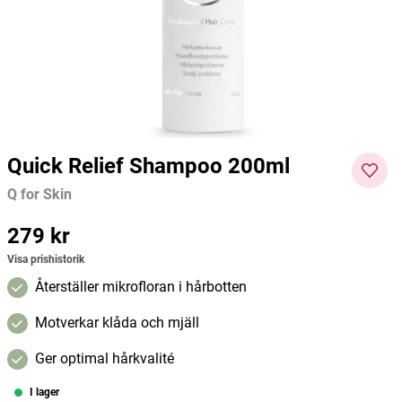
Q for Skin
Q for Skin
Q for S
189 kr
199 kr
349 kr
Pris
:
189 kr
Pris
:
199 kr
Pris
:
349
Lägg i varukorgen
Lägg i varukorgen
kr
Quick Relief Shampoo 200ml
Q for Skin
Pris
279 kr
:
279 kr
Visa prishistorik
Återställer mikrofloran i hårbotten
Motverkar klåda och mjäll
Ger optimal hårkvalité
I lager