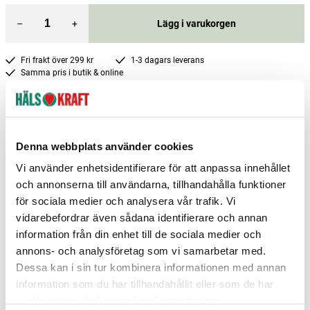
–
+
Lägg i varukorgen
Fri frakt över 299 kr
1-3 dagars leverans
Samma pris i butik & online
Reservera och hämta i butik
Arvika
3
st
Reservera
Denna webbplats använder cookies
Boden
2
st
Reservera
Vi använder enhetsidentifierare för att anpassa innehållet
Borlänge
5
st
Reservera
och annonserna till användarna, tillhandahålla funktioner
för sociala medier och analysera vår trafik. Vi
Fler butiker
Kan hämtas om en timme
vidarebefordrar även sådana identifierare och annan
Inom butikens öppettider
information från din enhet till de sociala medier och
annons- och analysföretag som vi samarbetar med.
Dessa kan i sin tur kombinera informationen med annan
information som du har tillhandahållit eller som de har
samlat in när du har använt deras tjänster.