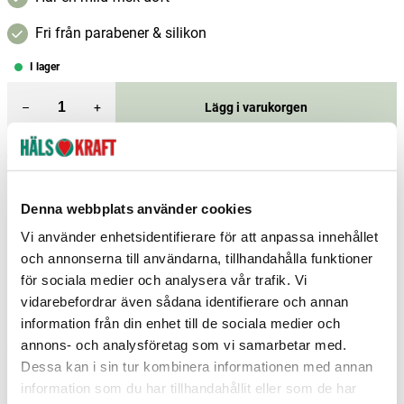
Fri från parabener & silikon
I lager
–
+
Lägg i varukorgen
Fri frakt över 299 kr
1-3 dagars leverans
Samma pris i butik & online
Denna webbplats använder cookies
Reservera och hämta i butik
Vi använder enhetsidentifierare för att anpassa innehållet
Arvika
4
st
Reservera
och annonserna till användarna, tillhandahålla funktioner
för sociala medier och analysera vår trafik. Vi
Boden
3
st
Reservera
vidarebefordrar även sådana identifierare och annan
Borlänge
1
st
Reservera
information från din enhet till de sociala medier och
annons- och analysföretag som vi samarbetar med.
Fler butiker
Kan hämtas om en timme
Dessa kan i sin tur kombinera informationen med annan
Inom butikens öppettider
information som du har tillhandahållit eller som de har