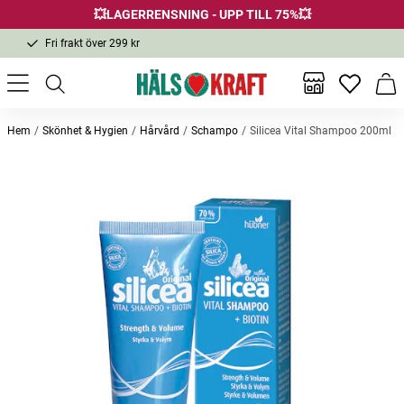
💥LAGERRENSNING - UPP TILL 75%💥
Fri frakt över 299 kr
1-3 dagars leverans
Samma pris i butik & online
Inga favor
Varu
Fri frakt över 299 kr
Hem
Skönhet & Hygien
Hårvård
Schampo
Silicea Vital Shampoo 200ml
Andra köpte också
Bästsäljare
Silicea Balsamspray Hair Repair
Original Silicea 90 kapslar
Origina