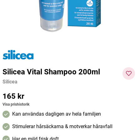
120ml
Silicea
Silicea
Silicea
199 kr
349,01 kr
236 kr
Pris
:
199 kr
Pris
:
349,01 kr
Pris
:
236
Lägg i varukorgen
Lägg i varukorgen
kr
Silicea Vital Shampoo 200ml
Silicea
Pris
165 kr
:
165 kr
Visa prishistorik
Kan användas dagligen av hela familjen
Stimulerar hårsäckarna & motverkar håravfall
Har en mild frisk doft