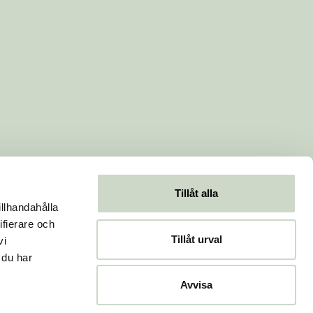
Tillåt alla
illhandahålla
ifierare och
Tillåt urval
vi
 du har
Avvisa