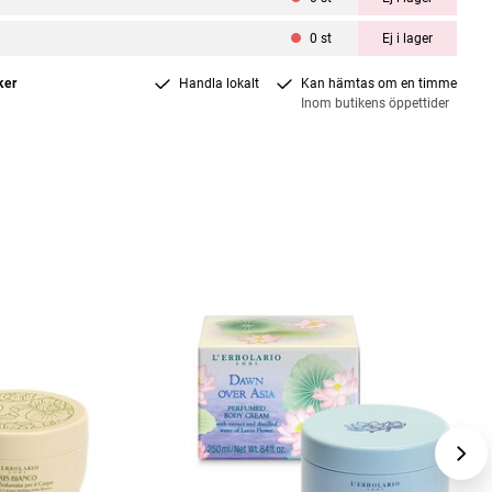
0
st
Ej i lager
ker
Handla lokalt
Kan hämtas om en timme
Inom butikens öppettider