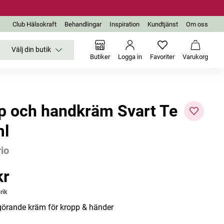
Club Hälsokraft
Behandlingar
Inspiration
Kundtjänst
Om oss
Välj din butik
Inga favoriter än
Varukor
Butiker
Logga in
Favoriter
Varukorg
p och handkräm Svart Te
l
rio
kr
r
rik
örande kräm för kropp & händer