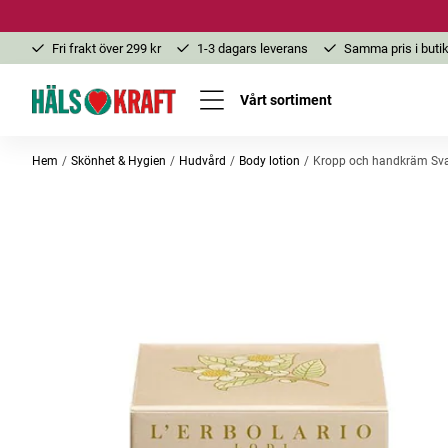
Fri frakt över 299 kr
1-3 dagars leverans
Samma pris i butik
Vårt sortiment
Hem
Skönhet & Hygien
Hudvård
Body lotion
Kropp och handkräm Sva
Bästsäljare