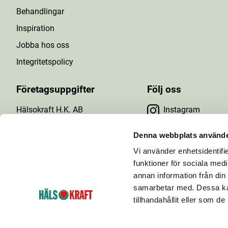
Behandlingar
Inspiration
Jobba hos oss
Integritetspolicy
Företagsuppgifter
Följ oss
Hälsokraft H.K. AB
Instagram
Tuna Gårdsväg 24
Facebook
147 43 Tumba
Denna webbplats använde
Org.nr: 556476-5971
Vi använder enhetsidentifie
YouTube
E-post: info@halsokraft.se
funktioner för sociala medi
annan information från din
samarbetar med. Dessa kan
tillhandahållit eller som d
Hälsokraft startades 1993 och är idag en kedja