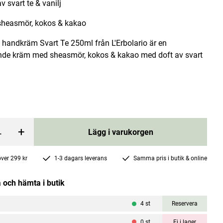
v svart te & vanilj
heasmör, kokos & kakao
 handkräm Svart Te 250ml från L'Erbolario är en
de kräm med sheasmör, kokos & kakao med doft av svart
.
0g
Naturlig Tandkräm Mint Med Fluor 100ml
Kingfisher
Pris
99 kr
:
99 kr
+
Lägg i varukorgen
rgen
Lägg i varukorgen
 över 299 kr
1-3 dagars leverans
Samma pris i butik & online
 och hämta i butik
4
st
Reservera
0
st
Ej i lager