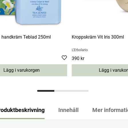
h handkräm Teblad 250ml
Kroppskräm Vit Iris 300ml
L'Erbolario
Pris
390 kr
:
390 kr
Lägg i varukorgen
Lägg i varuko
roduktbeskrivning
Innehåll
Mer informati