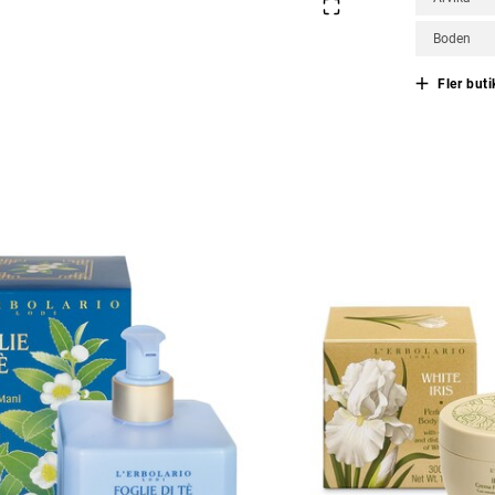
Boden
Fler buti