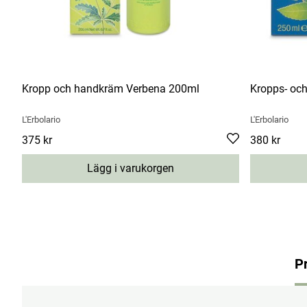
Kropp och handkräm Verbena 200ml
Kropps- oc
L'Erbolario
L'Erbolario
Pris
375 kr
:
375 kr
Pris
380 kr
:
380 kr
Lägg i varukorgen
P