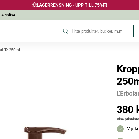
💥LAGERRENSNING - UPP TILL 75%💥
 & online
Sök på Hälsokraft
rt Te 250ml
Krop
Andra köpte också
250m
L'Erbola
380 
Pris
:
380 k
Visa prishisto
Mjukg