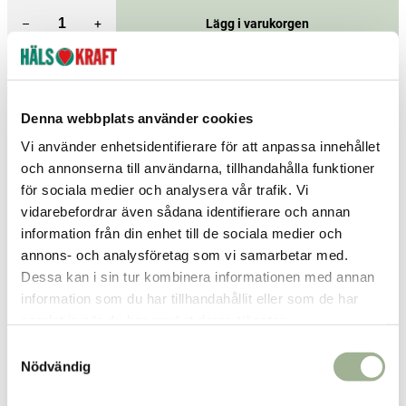
–
+
Lägg i varukorgen
Fri frakt över 299 kr
1-3 dagars leverans
Samma pris i butik & online
Denna webbplats använder cookies
Reservera och hämta i butik
Vi använder enhetsidentifierare för att anpassa innehållet
Borlänge
5
st
Reservera
och annonserna till användarna, tillhandahålla funktioner
för sociala medier och analysera vår trafik. Vi
Enköping
2
st
Reservera
vidarebefordrar även sådana identifierare och annan
Gävle
6
st
Reservera
information från din enhet till de sociala medier och
annons- och analysföretag som vi samarbetar med.
Fler butiker
Kan hämtas om en timme
Dessa kan i sin tur kombinera informationen med annan
Inom butikens öppettider
information som du har tillhandahållit eller som de har
samlat in när du har använt deras tjänster.
Relaterade produkter
S
Nödvändig
a
m