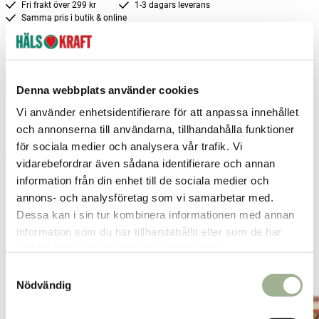
Fri frakt över 299 kr
1-3 dagars leverans
Samma pris i butik & online
Reservera och hämta i butik
Arvika
3
st
Reservera
Denna webbplats använder cookies
Borlänge
2
st
Reservera
Vi använder enhetsidentifierare för att anpassa innehållet
och annonserna till användarna, tillhandahålla funktioner
Falun
1
st
Reservera
för sociala medier och analysera vår trafik. Vi
Fler butiker
Kan hämtas om en timme
vidarebefordrar även sådana identifierare och annan
Inom butikens öppettider
information från din enhet till de sociala medier och
annons- och analysföretag som vi samarbetar med.
Dessa kan i sin tur kombinera informationen med annan
information som du har tillhandahållit eller som de har
samlat in när du har använt deras tjänster.
Relaterade produkter
S
Nödvändig
a
m