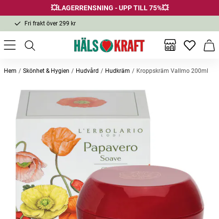
💥LAGERRENSNING - UPP TILL 75%💥
Fri frakt över 299 kr
1-3 dagars leverans
Samma pris i butik & online
Inga favor
Varu
Fri frakt över 299 kr
Hem
Skönhet & Hygien
Hudvård
Hudkräm
Kroppskräm Vallmo 200ml
Andra köpte också
Eau de parfum Vallmo 15ml
Duschtvål Vallmo 250ml
Multivi