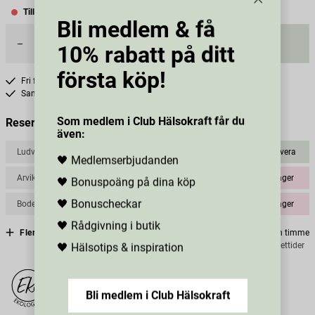
Tillfälligt slut
Bli medlem & få
–
+
Ej i lager
10% rabatt på ditt
första köp!
Fri frakt över 299 kr
1-3 dagars leverans
Samma pris i butik & online
Som medlem i Club Hälsokraft får du
Reservera och hämta i butik
även:
Ludvika
2
st
Reservera
🖤 Medlemserbjudanden
Arvika
0
st
Ej i lager
🖤 Bonuspoäng på dina köp
🖤 Bonuscheckar
Boden
0
st
Ej i lager
🖤 Rådgivning i butik
Fler butiker
Kan hämtas om en timme
Inom butikens öppettider
🖤 Hälsotips & inspiration
Bli medlem i Club Hälsokraft