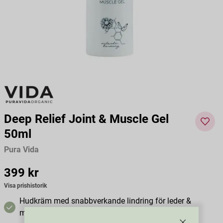
Deep Relief Joint & Muscle Gel
50ml
Pura Vida
Pris
399 kr
:
399 kr
Visa prishistorik
Hudkräm med snabbverkande lindring för leder &
muskler