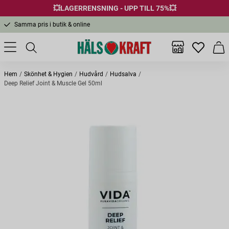
Fri frakt över 299 kr
💥LAGERRENSNING - UPP TILL 75%💥
1-3 dagars leverans
Samma pris i butik & online
Fri frakt över 299 kr
Inga favor
Varu
Hem
Skönhet & Hygien
Hudvård
Hudsalva
Deep Relief Joint & Muscle Gel 50ml