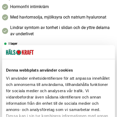
Hormonfri intimkräm
Med havtornsolja, mjölksyra och natrium hyaluronat
Lindrar symtom av torrhet i slidan och de yttre delarna
av underlivet
I lager
–
+
Lägg i varukorgen
Fri frakt över 299 kr
1-3 dagars leverans
Denna webbplats använder cookies
Samma pris i butik & online
Vi använder enhetsidentifierare för att anpassa innehållet
och annonserna till användarna, tillhandahålla funktioner
Reservera och hämta i butik
för sociala medier och analysera vår trafik. Vi
Boden
1
st
Reservera
vidarebefordrar även sådana identifierare och annan
information från din enhet till de sociala medier och
Borlänge
2
st
Reservera
annons- och analysföretag som vi samarbetar med.
Charlottenberg
1
st
Reservera
Dessa kan i sin tur kombinera informationen med annan