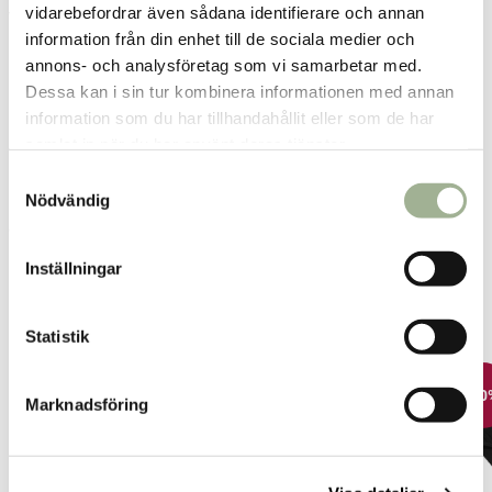
vidarebefordrar även sådana identifierare och annan
Samma pris i butik & online
information från din enhet till de sociala medier och
Reservera och hämta i butik
annons- och analysföretag som vi samarbetar med.
Dessa kan i sin tur kombinera informationen med annan
Charlottenberg
2
st
Reservera
information som du har tillhandahållit eller som de har
samlat in när du har använt deras tjänster.
Arvika
0
st
Ej i lager
S
Boden
0
st
Ej i lager
Nödvändig
a
m
Fler butiker
Kan hämtas om en timme
Inom butikens öppettider
t
Inställningar
y
c
Relaterade produkter
k
Statistik
e
s
-20%
-20%
-20
Marknadsföring
v
a
l