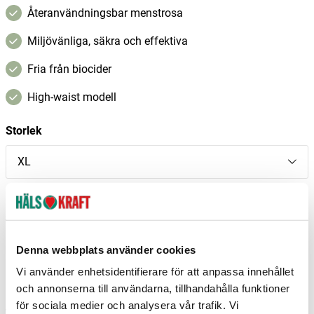
Återanvändningsbar menstrosa
Miljövänliga, säkra och effektiva
Fria från biocider
High-waist modell
Storlek
XL
Finns i följande kampanjer:
Sommarkampanj
I lager
Denna webbplats använder cookies
Vi använder enhetsidentifierare för att anpassa innehållet
–
+
Lägg i varukorgen
och annonserna till användarna, tillhandahålla funktioner
för sociala medier och analysera vår trafik. Vi
Fri frakt över 299 kr
1-3 dagars leverans