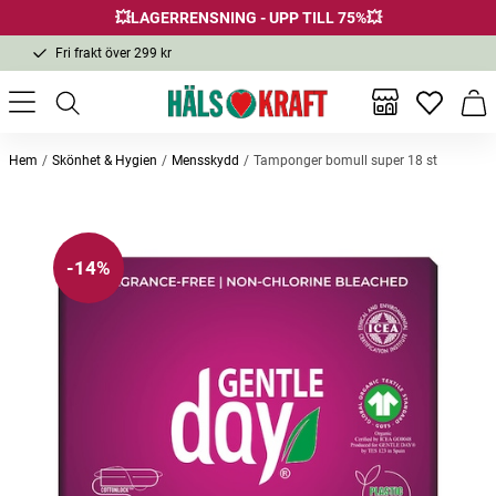
💥LAGERRENSNING - UPP TILL 75%💥
Fri frakt över 299 kr
1-3 dagars leverans
Samma pris i butik & online
Inga favor
Varu
Fri frakt över 299 kr
Hem
Skönhet & Hygien
Mensskydd
Tamponger bomull super 18 st
Andra köpte också
-14%
-20
Bästsäljare
Celtic Havssalt Grovt 500g
Biomed Toothpaste Calcimax
Vatten