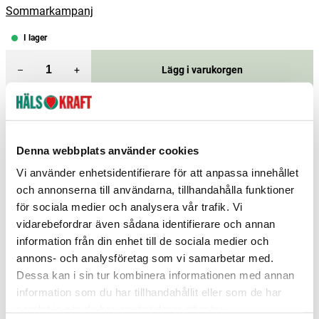
Sommarkampanj
I lager
–
+
Lägg i varukorgen
Fri frakt över 299 kr
1-3 dagars leverans
Samma pris i butik & online
Reservera och hämta i butik
Denna webbplats använder cookies
Vi använder enhetsidentifierare för att anpassa innehållet
Boden
2
st
Reservera
och annonserna till användarna, tillhandahålla funktioner
för sociala medier och analysera vår trafik. Vi
Borlänge
7
st
Reservera
vidarebefordrar även sådana identifierare och annan
Borås
2
st
Reservera
information från din enhet till de sociala medier och
annons- och analysföretag som vi samarbetar med.
Fler butiker
Kan hämtas om en timme
Inom butikens öppettider
Dessa kan i sin tur kombinera informationen med annan
information som du har tillhandahållit eller som de har
samlat in när du har använt deras tjänster.