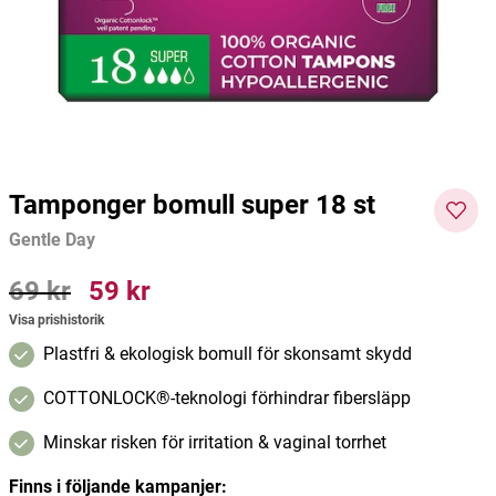
100g
500ml
Mother Earth
Biomed
Burde
94 kr
69 kr
175 kr
Pris
:
94 kr
Pris
:
69 kr
Curre
nt
Lägg i varukorgen
Lägg i varukorgen
price
:
175
kr
Pre
Tamponger bomull super 18 st
vious
Gentle Day
price
:
219
Pris
69 kr
:
69 kr
Pris
59 kr
:
59 kr
kr
Visa prishistorik
Plastfri & ekologisk bomull för skonsamt skydd
COTTONLOCK®-teknologi förhindrar fibersläpp
Minskar risken för irritation & vaginal torrhet
Finns i följande kampanjer: