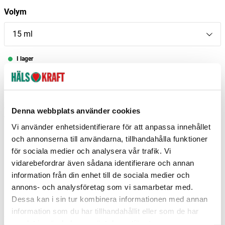
Volym
15 ml
I lager
–
+
Lägg i varukorgen
Fri frakt över 299 kr
1-3 dagars leverans
Denna webbplats använder cookies
Samma pris i butik & online
Vi använder enhetsidentifierare för att anpassa innehållet
Reservera och hämta i butik
och annonserna till användarna, tillhandahålla funktioner
för sociala medier och analysera vår trafik. Vi
Arvika
3
st
Reservera
vidarebefordrar även sådana identifierare och annan
information från din enhet till de sociala medier och
Borlänge
2
st
Reservera
annons- och analysföretag som vi samarbetar med.
Gävle
3
st
Reservera
Dessa kan i sin tur kombinera informationen med annan
information som du har tillhandahållit eller som de har
Fler butiker
Kan hämtas om en timme
samlat in när du har använt deras tjänster.