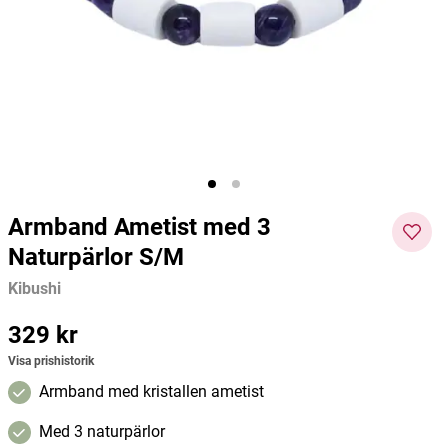
Ester-C 1000mg 60 tabletter
Ester-C 200mg 90 tabletter
Kyolic 
Ester-C
Ester-C
Kyolic
188 kr
94 kr
141 kr
Pris
:
188 kr
Pris
:
94 kr
Pris
:
141
Lägg i varukorgen
Lägg i varukorgen
kr
Armband Ametist med 3
Naturpärlor S/M
Kibushi
Pris
329 kr
:
329 kr
Visa prishistorik
Armband med kristallen ametist
Med 3 naturpärlor