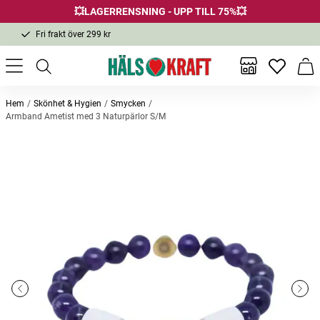
💥LAGERRENSNING - UPP TILL 75%💥
Fri frakt över 299 kr
1-3 dagars leverans
Samma pris i butik & online
Inga favor
Varu
Fri frakt över 299 kr
Hem
Skönhet & Hygien
Smycken
Armband Ametist med 3 Naturpärlor S/M
Andra köpte också
Bästsäljare