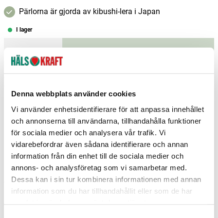
Pärlorna är gjorda av kibushi-lera i Japan
I lager
–
+
Lägg i varukorgen
Fri frakt över 299 kr
1-3 dagars leverans
Samma pris i butik & online
Denna webbplats använder cookies
Reservera och hämta i butik
Vi använder enhetsidentifierare för att anpassa innehållet
och annonserna till användarna, tillhandahålla funktioner
Hedemora
1
st
Reservera
för sociala medier och analysera vår trafik. Vi
vidarebefordrar även sådana identifierare och annan
Piteå
1
st
Reservera
information från din enhet till de sociala medier och
Stockholm Bålsta
1
st
Reservera
annons- och analysföretag som vi samarbetar med.
Dessa kan i sin tur kombinera informationen med annan
Fler butiker
Kan hämtas om en timme
information som du har tillhandahållit eller som de har
Inom butikens öppettider
samlat in när du har använt deras tjänster.
S