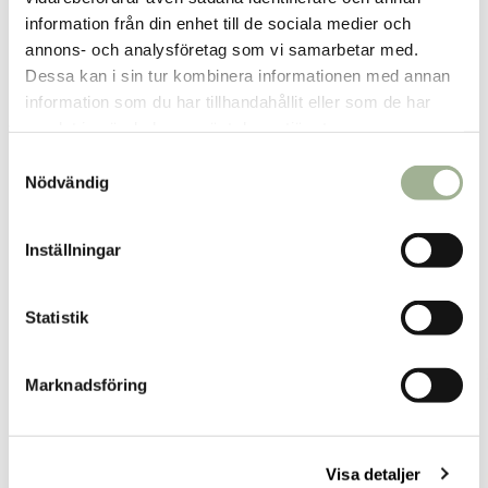
Borås
2
st
Reservera
information från din enhet till de sociala medier och
Hudiksvall
3
st
Reservera
annons- och analysföretag som vi samarbetar med.
Dessa kan i sin tur kombinera informationen med annan
Karlshamn
2
st
Reservera
information som du har tillhandahållit eller som de har
samlat in när du har använt deras tjänster.
Fler butiker
Kan hämtas om en timme
Inom butikens öppettider
S
Nödvändig
a
m
t
Inställningar
y
Relaterade produkter
c
k
Statistik
e
s
Marknadsföring
v
a
l
Visa detaljer