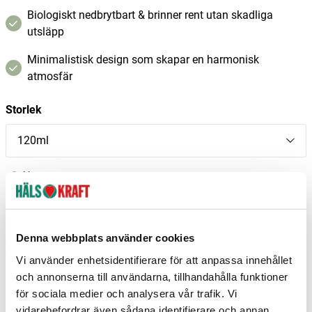
Biologiskt nedbrytbart & brinner rent utan skadliga
utsläpp
Minimalistisk design som skapar en harmonisk
atmosfär
Storlek
120ml
I lager
–
+
Lägg i varukorgen
Denna webbplats använder cookies
Fri frakt över 299 kr
1-3 dagars leverans
Samma pris i butik & online
Vi använder enhetsidentifierare för att anpassa innehållet
och annonserna till användarna, tillhandahålla funktioner
Reservera och hämta i butik
för sociala medier och analysera vår trafik. Vi
vidarebefordrar även sådana identifierare och annan