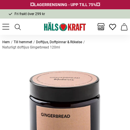
💥LAGERRENSNING - UPP TILL 75%💥
Fri frakt över 299 kr
1-3 dagars leverans
Samma pris i butik & online
Inga favor
Varu
Fri frakt över 299 kr
Hem
Till hemmet
Doftljus, Doftpinnar & Rökelse
Naturligt doftljus Gingerbread 120ml
Andra köpte också