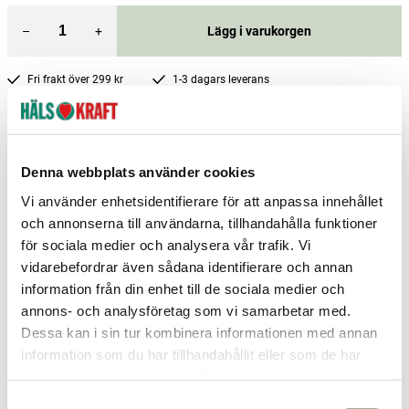
–
+
Lägg i varukorgen
Fri frakt över 299 kr
1-3 dagars leverans
Samma pris i butik & online
Reservera och hämta i butik
Denna webbplats använder cookies
Stockholm Bålsta
8
st
Reservera
Vi använder enhetsidentifierare för att anpassa innehållet
Stockholm Huddinge
1
st
Reservera
och annonserna till användarna, tillhandahålla funktioner
Stockholm Upplands Väsby
1
st
Reservera
för sociala medier och analysera vår trafik. Vi
vidarebefordrar även sådana identifierare och annan
Fler butiker
Kan hämtas om en timme
information från din enhet till de sociala medier och
Inom butikens öppettider
annons- och analysföretag som vi samarbetar med.
Dessa kan i sin tur kombinera informationen med annan
information som du har tillhandahållit eller som de har
samlat in när du har använt deras tjänster.
S