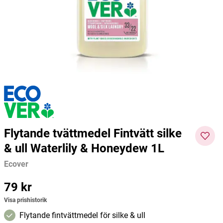
Naturligt Tvättmedel Fresh Citrus
Solid Filterflaska Rosa 0,7l
Vetegr
1,5l
Mulieres
Dafi
Crear
179 kr
249 kr
188 kr
Pris
:
179 kr
Pris
:
249 kr
Pris
:
188
Lägg i varukorgen
Lägg i varukorgen
kr
Flytande tvättmedel Fintvätt silke
& ull Waterlily & Honeydew 1L
Ecover
Pris
79 kr
:
79 kr
Visa prishistorik
Flytande fintvättmedel för silke & ull