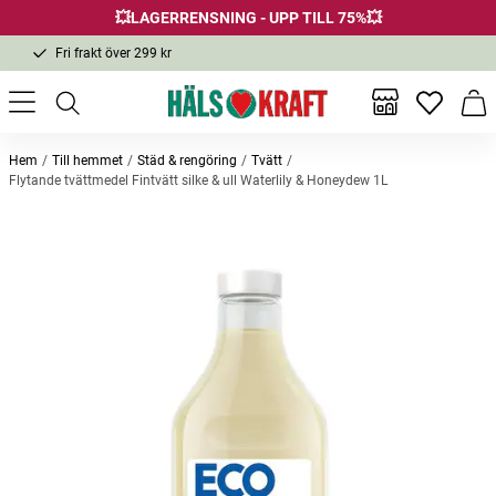
💥LAGERRENSNING - UPP TILL 75%💥
Fri frakt över 299 kr
1-3 dagars leverans
Samma pris i butik & online
Inga favor
Varu
Fri frakt över 299 kr
Hem
Till hemmet
Städ & rengöring
Tvätt
Flytande tvättmedel Fintvätt silke & ull Waterlily & Honeydew 1L
Andra köpte också