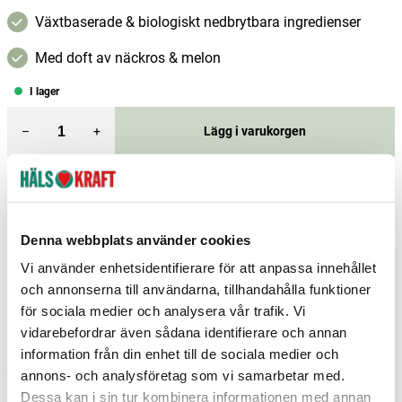
Växtbaserade & biologiskt nedbrytbara ingredienser
Med doft av näckros & melon
I lager
–
+
Lägg i varukorgen
Fri frakt över 299 kr
1-3 dagars leverans
Samma pris i butik & online
Reservera och hämta i butik
Denna webbplats använder cookies
Vi använder enhetsidentifierare för att anpassa innehållet
Borlänge
2
st
Reservera
och annonserna till användarna, tillhandahålla funktioner
Charlottenberg
4
st
Reservera
för sociala medier och analysera vår trafik. Vi
vidarebefordrar även sådana identifierare och annan
Gävle
2
st
Reservera
information från din enhet till de sociala medier och
Fler butiker
Kan hämtas om en timme
annons- och analysföretag som vi samarbetar med.
Inom butikens öppettider
Dessa kan i sin tur kombinera informationen med annan