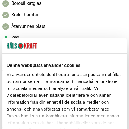
Borosilikatglas
Kork i bambu
Återvunnen plast
I lager
–
+
Lägg i varukorgen
Denna webbplats använder cookies
Fri frakt över 299 kr
1-3 dagars leverans
Samma pris i butik & online
Vi använder enhetsidentifierare för att anpassa innehållet
och annonserna till användarna, tillhandahålla funktioner
Reservera och hämta i butik
för sociala medier och analysera vår trafik. Vi
Borlänge
2
st
Reservera
vidarebefordrar även sådana identifierare och annan
information från din enhet till de sociala medier och
Gislaved
2
st
Reservera
annons- och analysföretag som vi samarbetar med.
Dessa kan i sin tur kombinera informationen med annan
Göteborg Nödinge
1
st
Reservera
information som du har tillhandahållit eller som de har
Fler butiker
Kan hämtas om en timme