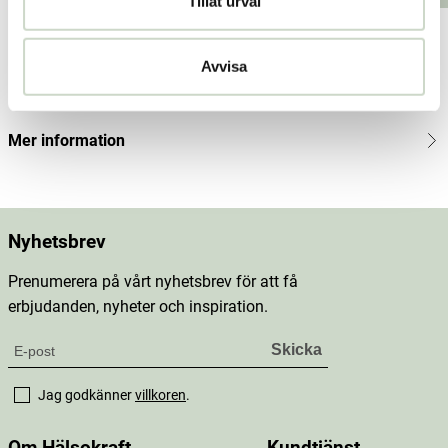
Tillåt urval
price
:
175
Produktbeskrivning
kr
Pre
Avvisa
vious
Innehåll
price
:
219
Mer information
kr
Nyhetsbrev
Prenumerera på vårt nyhetsbrev för att få
erbjudanden, nyheter och inspiration.
Jag godkänner
villkoren
.